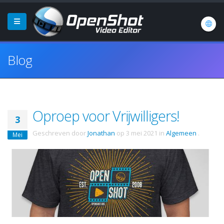
Blog
Oproep voor Vrijwilligers!
3
Geschreven door
Jonathan
op
3 mei 2021
in
Algemeen
.
Mei