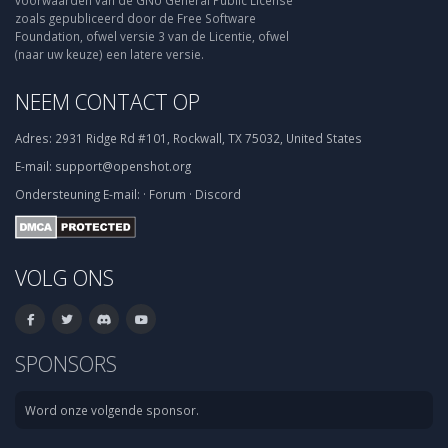
voorwaarden van de GNU General Public License
zoals gepubliceerd door de Free Software
Foundation, ofwel versie 3 van de Licentie, ofwel
(naar uw keuze) een latere versie.
NEEM CONTACT OP
Adres:
2931 Ridge Rd #101, Rockwall, TX 75032, United States
E-mail:
support@openshot.org
Ondersteuning
E-mail:
·
Forum
·
Discord
VOLG ONS
SPONSORS
Word onze volgende sponsor.