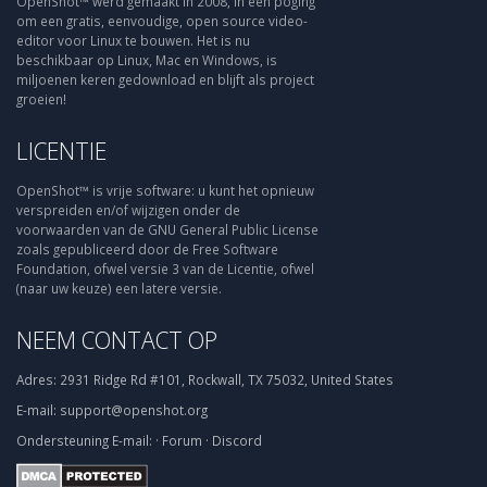
OpenShot™ werd gemaakt in 2008, in een poging
om een gratis, eenvoudige, open source video-
editor voor Linux te bouwen. Het is nu
beschikbaar op Linux, Mac en Windows, is
miljoenen keren gedownload en blijft als project
groeien!
LICENTIE
OpenShot™ is vrije software: u kunt het opnieuw
verspreiden en/of wijzigen onder de
voorwaarden van de GNU General Public License
zoals gepubliceerd door de Free Software
Foundation, ofwel versie 3 van de Licentie, ofwel
(naar uw keuze) een latere versie.
NEEM CONTACT OP
Adres:
2931 Ridge Rd #101, Rockwall, TX 75032, United States
E-mail:
support@openshot.org
Ondersteuning
E-mail:
·
Forum
·
Discord