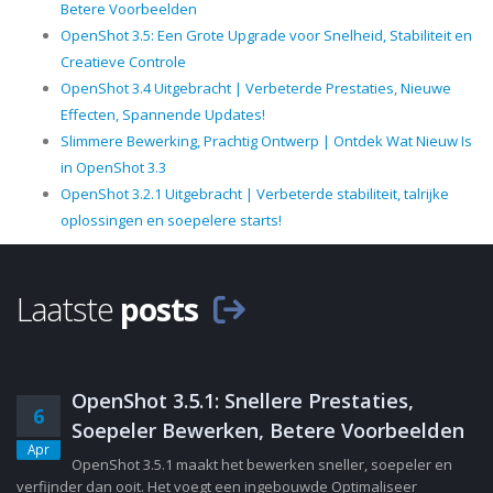
Betere Voorbeelden
OpenShot 3.5: Een Grote Upgrade voor Snelheid, Stabiliteit en
Creatieve Controle
OpenShot 3.4 Uitgebracht | Verbeterde Prestaties, Nieuwe
Effecten, Spannende Updates!
Slimmere Bewerking, Prachtig Ontwerp | Ontdek Wat Nieuw Is
in OpenShot 3.3
OpenShot 3.2.1 Uitgebracht | Verbeterde stabiliteit, talrijke
oplossingen en soepelere starts!
Laatste
posts
OpenShot 3.5.1: Snellere Prestaties,
6
Soepeler Bewerken, Betere Voorbeelden
Apr
OpenShot 3.5.1 maakt het bewerken sneller, soepeler en
verfijnder dan ooit. Het voegt een ingebouwde Optimaliseer