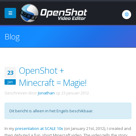
Blog
OpenShot +
23
Minecraft = Magie!
Jan
Geschreven door
Jonathan
op
23 januari 2012
.
Dit bericht is alleen in het Engels beschikbaar.
In my
presentation at SCALE 10x
(on January 21st, 2012), I created and
then debuted a fun, short Minecraft video. The video tells the story