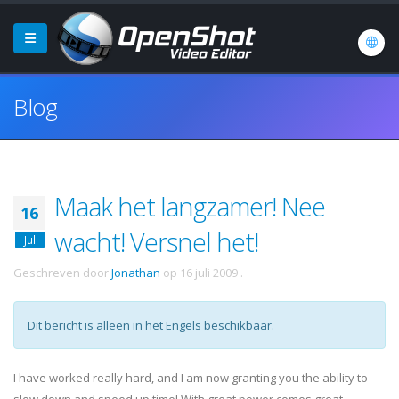
Blog
Maak het langzamer! Nee
16
wacht! Versnel het!
Jul
Geschreven door
Jonathan
op
16 juli 2009
.
Dit bericht is alleen in het Engels beschikbaar.
I have worked really hard, and I am now granting you the ability to