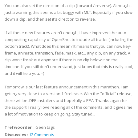
You can also set the direction of a clip (forward / reverse). Although...
just a warning, this seems a bit buggy with MLT. Especially if you slow
down a clip, and then set it's direction to reverse.
If all these new features aren't enough, I have improved the auto-
compositing capability of OpenShot to include all tracks (including the
bottom track). What does this mean? It means that you can now key-
frame, animate, transition, fade, mask, etc... any clip, on any track. A
clip won't freak out anymore if there is no clip below it on the
timeline. If you still don't understand, just know that this is really cool,
and it will help you. =)
Tomorrow is our last feature announcement in this marathon. I am
getting very close to a version 1.0 release. With the "official" release,
there will be .DEB installers and hopefully a PPA. Thanks again for
the support! I really love reading all of the comments, and it gives me
a lot of motivation to keep on going. Stay tuned...
Trefwoorden
:
Geen tags
Discussies
:
12 Comments