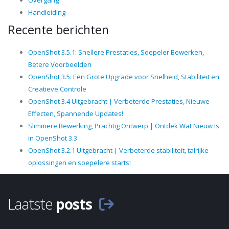
Overgang
Handleiding
Recente berichten
OpenShot 3.5.1: Snellere Prestaties, Soepeler Bewerken,
Betere Voorbeelden
OpenShot 3.5: Een Grote Upgrade voor Snelheid, Stabiliteit en
Creatieve Controle
OpenShot 3.4 Uitgebracht | Verbeterde Prestaties, Nieuwe
Effecten, Spannende Updates!
Slimmere Bewerking, Prachtig Ontwerp | Ontdek Wat Nieuw Is
in OpenShot 3.3
OpenShot 3.2.1 Uitgebracht | Verbeterde stabiliteit, talrijke
oplossingen en soepelere starts!
Laatste
posts