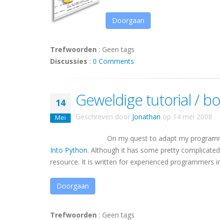
Doorgaan
Trefwoorden
:
Geen tags
Discussies
:
0 Comments
Geweldige tutorial / b
14
Geschreven door
Jonathan
op
14 mei 2008
.
Mei
On my quest to adapt my programmin
Into Python
. Although it has some pretty complicated
resource. It is written for experienced programmers in
Doorgaan
Trefwoorden
:
Geen tags