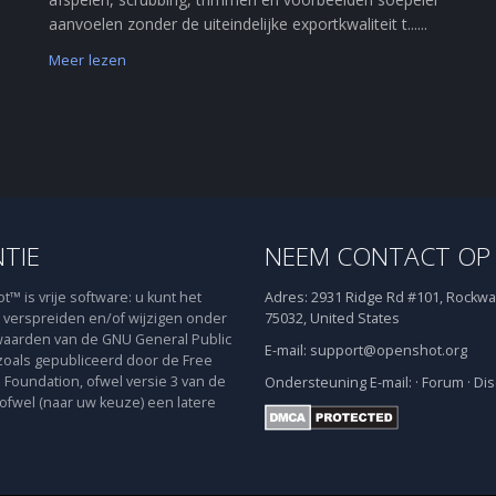
aanvoelen zonder de uiteindelijke exportkwaliteit t......
Meer lezen
NTIE
NEEM CONTACT OP
™ is vrije software: u kunt het
Adres:
2931 Ridge Rd #101, Rockwal
verspreiden en/of wijzigen onder
75032, United States
aarden van de GNU General Public
E-mail:
support@openshot.org
zoals gepubliceerd door de Free
 Foundation, ofwel versie 3 van de
Ondersteuning
E-mail:
·
Forum
·
Dis
 ofwel (naar uw keuze) een latere