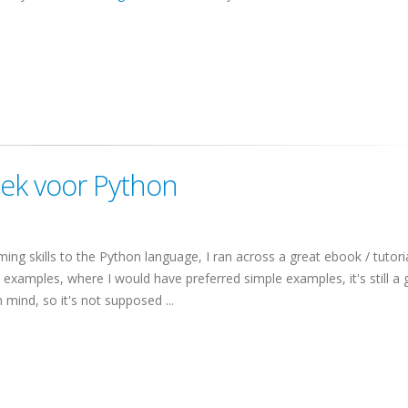
oek voor Python
g skills to the Python language, I ran across a great
ebook
/ tutori
 examples, where I would have preferred simple examples, it's still a 
 mind, so it's not supposed ...