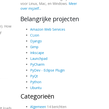
voor Linux, Mac, en Windows.
Meer
over mijzelf...
Belangrijke projecten
se). How
Amazon Web Services
y
CLion
Django
Gimp
Inkscape
Launchpad
PyCharm
PyDev - Eclipse Plugin
PyQt
Python
Ubuntu
Categorieën
Algemeen
14 berichten
It loads