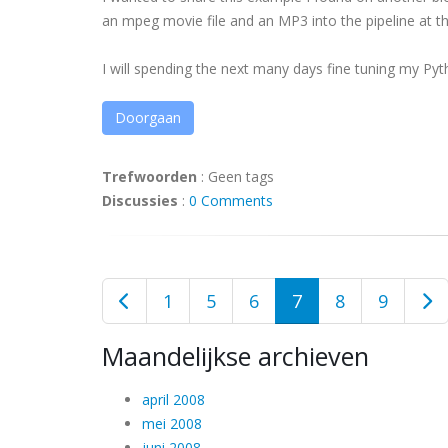
an mpeg movie file and an MP3 into the pipeline at t
I will spending the next many days fine tuning my Pytho
Doorgaan
Trefwoorden
:
Geen tags
Discussies
:
0 Comments
1
5
6
7
8
9
Maandelijkse archieven
april 2008
mei 2008
juni 2008