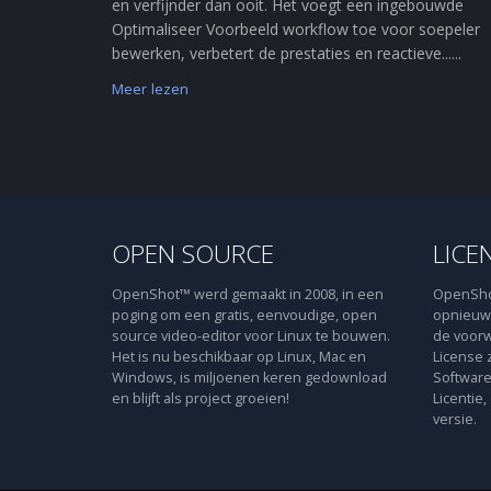
en verfijnder dan ooit. Het voegt een ingebouwde
Optimaliseer Voorbeeld workflow toe voor soepeler
bewerken, verbetert de prestaties en reactieve......
Meer lezen
OPEN SOURCE
LICE
OpenShot™ werd gemaakt in 2008, in een
OpenShot
poging om een gratis, eenvoudige, open
opnieuw 
source video-editor voor Linux te bouwen.
de voorw
Het is nu beschikbaar op Linux, Mac en
License 
Windows, is miljoenen keren gedownload
Software
en blijft als project groeien!
Licentie,
versie.