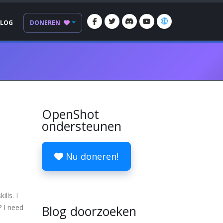
BLOG
DONEREN
OpenShot
ondersteunen
Nu doneren!
lls. I
? I need
Blog doorzoeken