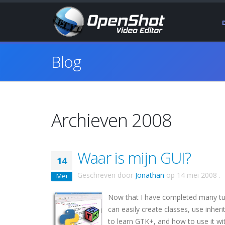
Blog
Archieven 2008
Waar is mijn GUI?
14
Geschreven door
Jonathan
op
14 mei 2008
.
Mei
Now that I have completed many tuto
can easily create classes, use inhe
to learn
GTK
+, and how to use it wi