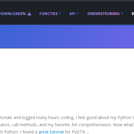
DOWNLOADEN
FUNCTIES
API
ONDERSTEUNING
rials and logged many hours coding, I feel good about my Python ski
ritance, call methods, and my favorite, list comprehensions. Now what
th Python. I found a
great tutorial
for
PyGTK
...