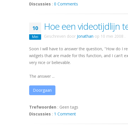
Discussies
:
0 Comments
Hoe een videotijdlijn 
10
Geschreven door
Jonathan
op
10 mei 2008
.
Mei
Soon I will have to answer the question, "How do I re
widgets that are made for this function, and I can't 
very nice or believable.
The answer ...
Doorgaan
Trefwoorden
:
Geen tags
Discussies
:
1 Comment