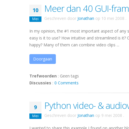
Meer dan 40 GUI-fram
10
Geschreven door
Jonathan
op
10 mei 2008
.
Mei
In my opinion, the #1 most important aspect of any so
easy is it to use? How intuitive and streamlined is it?
happy? Many of them can combine video clips ...
Doorgaan
Trefwoorden
:
Geen tags
Discussies
:
0 Comments
Python video- & audio
9
Geschreven door
Jonathan
op
9 mei 2008
.
Mei
I wanted to share this example I found on another blo