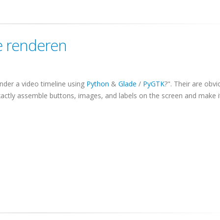
te renderen
nder a video timeline using
Python
&
Glade
/
PyGTK
?". Their are obvi
exactly assemble buttons, images, and labels on the screen and make i