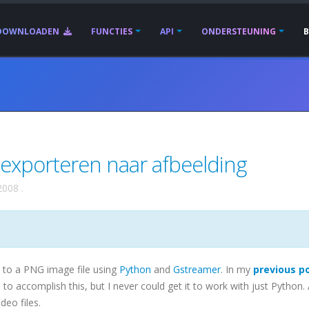
DOWNLOADEN
FUNCTIES
API
ONDERSTEUNING
exporteren naar afbeelding
2008
.
o to a PNG image file using
Python
and
Gstreamer
. In my
previous p
 accomplish this, but I never could get it to work with just Python. 
eo files.