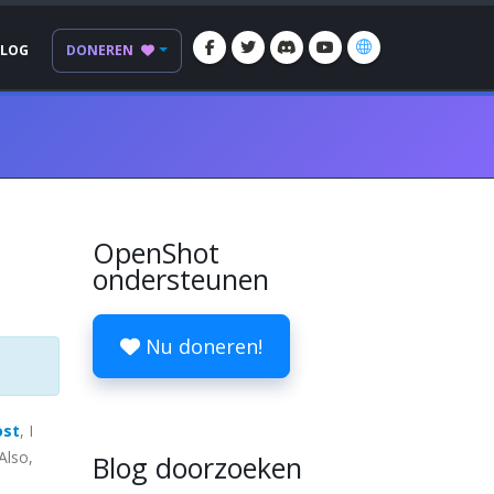
BLOG
DONEREN
OpenShot
ondersteunen
Nu doneren!
ost
, I
Also,
Blog doorzoeken