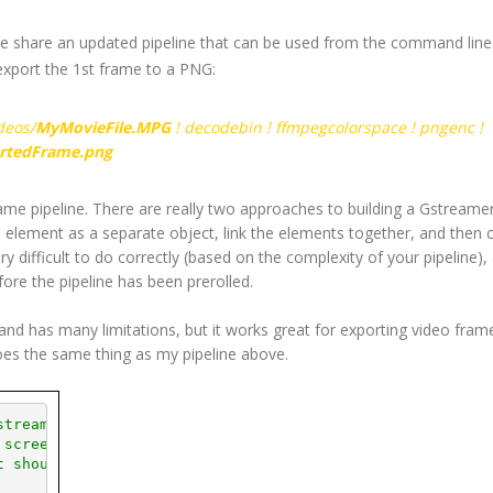
 me share an updated pipeline that can be used from the command line
 export the 1st frame to a PNG:
deos/
MyMovieFile.MPG
!
decodebin
! ffmpegcolorspace ! pngenc !
rtedFrame.png
same pipeline. There are really two approaches to building a Gstreame
h element as a separate object, link the elements together, and then
ry difficult to do correctly (based on the complexity of your pipeline)
fore the pipeline has been prerolled.
and has many limitations, but it works great for exporting video fram
oes the same thing as my pipeline above.
streamer movie format, and exports a PNG image of the
 screen grab or screen capture of your video file.
t should work the same with any video format.