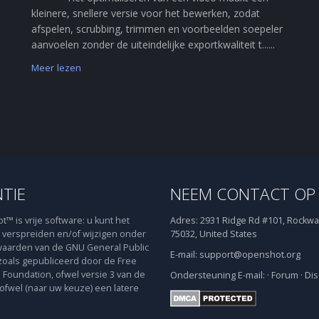
kleinere, snellere versie voor het bewerken, zodat
afspelen, scrubbing, trimmen en voorbeelden soepeler
aanvoelen zonder de uiteindelijke exportkwaliteit t......
Meer lezen
NTIE
NEEM CONTACT OP
™ is vrije software: u kunt het
Adres:
2931 Ridge Rd #101, Rockwal
verspreiden en/of wijzigen onder
75032, United States
aarden van de GNU General Public
E-mail:
support@openshot.org
zoals gepubliceerd door de Free
 Foundation, ofwel versie 3 van de
Ondersteuning
E-mail:
·
Forum
·
Dis
 ofwel (naar uw keuze) een latere