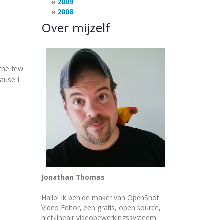
2009
2008
Over mijzelf
t)
egcolorspace ! pngenc ! filesink location=/home/MyUser/V
 the few
cause I
Jonathan Thomas
Hallo! Ik ben de maker van OpenShot
Video Editor, een gratis, open source,
niet-lineair videobewerkingssysteem