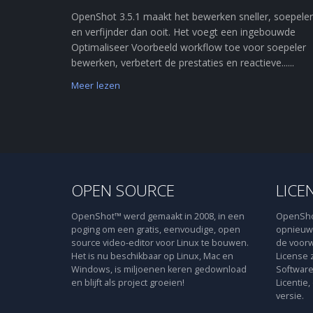
OpenShot 3.5.1 maakt het bewerken sneller, soepeler
en verfijnder dan ooit. Het voegt een ingebouwde
Optimaliseer Voorbeeld workflow toe voor soepeler
bewerken, verbetert de prestaties en reactieve......
Meer lezen
OPEN SOURCE
LICE
OpenShot™ werd gemaakt in 2008, in een
OpenShot
poging om een gratis, eenvoudige, open
opnieuw 
source video-editor voor Linux te bouwen.
de voorw
Het is nu beschikbaar op Linux, Mac en
License 
Windows, is miljoenen keren gedownload
Software
en blijft als project groeien!
Licentie,
versie.