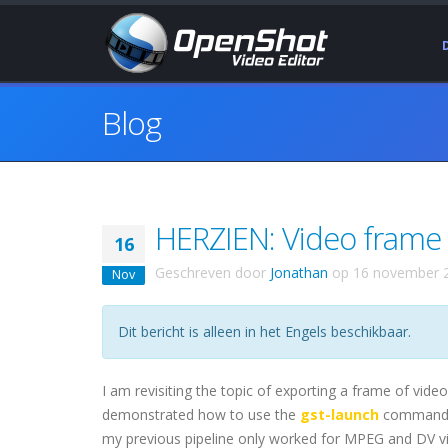
Blog
HERZIEN: Video frame 
16
Geschreven door
Jonathan
op
16 november 
Nov
Dit bericht is alleen in het Engels beschikbaar.
I am revisiting the topic of exporting a frame of vide
demonstrated how to use the
gst-launch
command to
my previous pipeline only worked for MPEG and DV vid