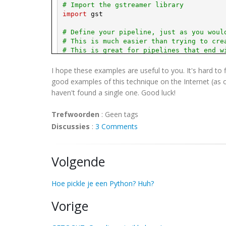
# Import the gstreamer library
import
gst
# Define your pipeline, just as you woul
# This is much easier than trying to cre
# This is great for pipelines that end w
pipe
=
gst
.
parse_launch
(
"filesrc locatio
I hope these examples are useful to you. It's hard t
# Get a reference to the pipeline's bus
good examples of this technique on the Internet (as o
bus
=
pipe
.
get_bus
(
)
haven't found a single one. Good luck!
# Set the pipeline's state to PLAYING
Trefwoorden
:
Geen tags
pipe
.
set_state
(
gst
.
STATE_PLAYING
)
Discussies
:
3 Comments
# Listen to the pipeline's bus indefinit
# This is a super important step, or the
# in my example pipeline above, the pnge
Volgende
# this line of code.  It just exports a 
bus
.
poll
(
gst
.
MESSAGE_EOS
,
-
1
)
Hoe pickle je een Python? Huh?
Vorige