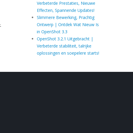
Verbeterde Prestaties, Nieuwe
Effecten, Spannende Updates!
Slimmere Bewerking, Prachtig
Ontwerp | Ontdek Wat Nieuw Is
in OpenShot 3.3
OpenShot 3.2.1 Uitgebracht |
Verbeterde stabiliteit, talrijke
oplossingen en soepelere starts!