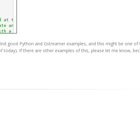
d at the command prompt.
ate and link each gstreamer element in Python.
ith a filesink (i.e. there is no audible or visual outpu
n=/home/MyUser/Videos/MyMovieFile.MPG ! decodebin ! ffmp
o find good Python and Gstreamer examples, and this might be one of
f today). If there are other examples of this, please let me know, be
ely until we receive a EOS (end of stream) message.
 pipeline might not work as expected.  For example,
nc will not export an actual image unless you have
0 byte png file.  So... don't forget this step.