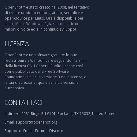
OpenShot™ è stato creato nel 2008, nel tentativo
di creare un video editor gratuito, semplice e
open-source per Linux. Ora è disponibile per
Linux, Mac e Windows, è gia stato scaricato
milioni di volte ed è in continuo sviluppo!
LICENZA
OpenShot™ è un software gratuito: lo puoi
redistribuire e/o modificare seguendo i termini
della licenza GNU General Public License così
come pubblicato dalla Free Software
Foundation, sia nella versione 3 della licenza, o
(a tua discrezione) qualsiasi altra versione
successiva.
CONTATTACI
Indirizzo:
2931 Ridge Rd #101, Rockwall, TX 75032, United States
Email:
support@openshot.org
Supporto:
Email
·
Forum
·
Discord