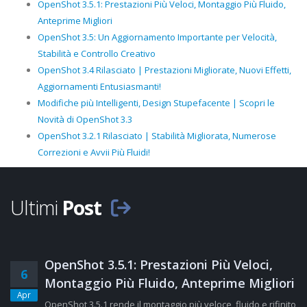
OpenShot 3.5.1: Prestazioni Più Veloci, Montaggio Più Fluido,
Anteprime Migliori
OpenShot 3.5: Un Aggiornamento Importante per Velocità,
Stabilità e Controllo Creativo
OpenShot 3.4 Rilasciato | Prestazioni Migliorate, Nuovi Effetti,
Aggiornamenti Entusiasmanti!
Modifiche più Intelligenti, Design Stupefacente | Scopri le
Novità di OpenShot 3.3
OpenShot 3.2.1 Rilasciato | Stabilità Migliorata, Numerose
Correzioni e Avvii Più Fluidi!
Ultimi
Post
OpenShot 3.5.1: Prestazioni Più Veloci,
6
Montaggio Più Fluido, Anteprime Migliori
Apr
OpenShot 3.5.1 rende il montaggio più veloce, fluido e rifinito