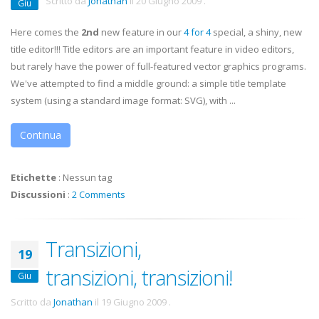
Scritto da
Jonathan
il
20 Giugno 2009
.
Giu
Here comes the
2nd
new feature in our
4 for 4
special, a shiny, new
title editor!!! Title editors are an important feature in video editors,
but rarely have the power of full-featured vector graphics programs.
We've attempted to find a middle ground: a simple title template
system (using a standard image format: SVG), with ...
Continua
Etichette
:
Nessun tag
Discussioni
:
2 Comments
Transizioni,
19
transizioni, transizioni!
Giu
Scritto da
Jonathan
il
19 Giugno 2009
.