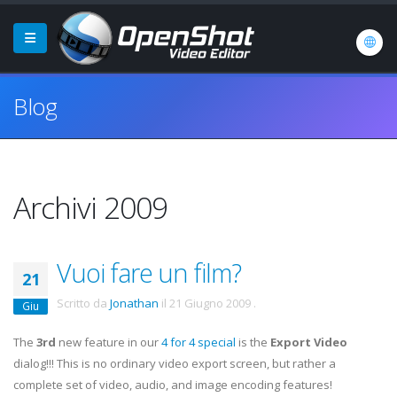
Blog
Archivi 2009
Vuoi fare un film?
21
Scritto da
Jonathan
il
21 Giugno 2009
.
Giu
The
3rd
new feature in our
4 for 4 special
is the
Export Video
dialog!!! This is no ordinary video export screen, but rather a
complete set of video, audio, and image encoding features!