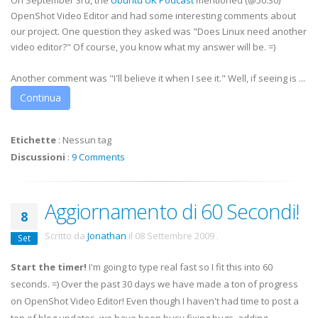
On September 3rd, the
Ubuntu UK Podcast
mentioned (@50:30)
OpenShot Video Editor and had some interesting comments about
our project. One question they asked was "Does Linux need another
video editor?" Of course, you know what my answer will be. =)
Another comment was "I'll believe it when I see it." Well, if seeing is ...
Continua
Etichette
:
Nessun tag
Discussioni
:
9 Comments
Aggiornamento di 60 Secondi!
8
Scritto da
Jonathan
il
08 Settembre 2009
.
Set
Start the timer!
I'm going to type real fast so I fit this into 60
seconds. =) Over the past 30 days we have made a ton of progress
on OpenShot Video Editor! Even though I haven't had time to post a