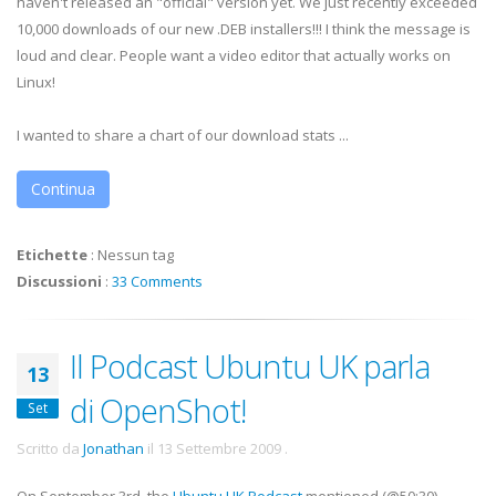
haven't released an "official" version yet. We just recently exceeded
10,000 downloads of our new .DEB installers!!! I think the message is
loud and clear. People want a video editor that actually works on
Linux!
I wanted to share a chart of our download stats ...
Continua
Etichette
:
Nessun tag
Discussioni
:
33 Comments
Il Podcast Ubuntu UK parla
13
di OpenShot!
Set
Scritto da
Jonathan
il
13 Settembre 2009
.