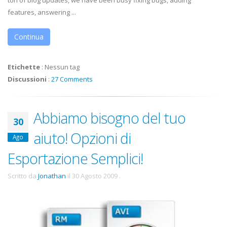
ton of blog updates, we have been busy fixing bugs, adding
features, answering ...
Continua
Etichette
:
Nessun tag
Discussioni
:
27 Comments
Abbiamo bisogno del tuo
30
aiuto! Opzioni di
Ago
Esportazione Semplici!
Scritto da
Jonathan
il
30 Agosto 2009
.