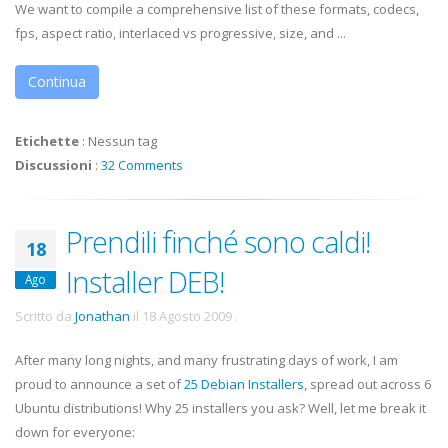
We want to compile a comprehensive list of these formats, codecs,
fps, aspect ratio, interlaced vs progressive, size, and ...
Continua
Etichette
:
Nessun tag
Discussioni
:
32 Comments
Prendili finché sono caldi!
18
Installer DEB!
Ago
Scritto da
Jonathan
il
18 Agosto 2009
.
After many long nights, and many frustrating days of work, I am
proud to announce a set of
25 Debian Installers
, spread out across 6
Ubuntu distributions! Why 25 installers you ask? Well, let me break it
down for everyone: