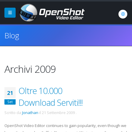
Blog
Archivi 2009
Oltre 10.000
21
Download Serviti!!!
Set
Scritto da
Jonathan
il
21 Settembre 2009
.
OpenShot Video Editor continues to gain popularity, even though we