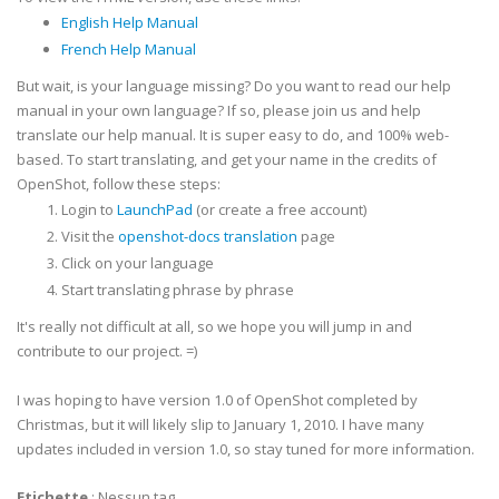
English Help Manual
French Help Manual
But wait, is your language missing? Do you want to read our help
manual in your own language? If so, please join us and help
translate our help manual. It is super easy to do, and 100% web-
based. To start translating, and get your name in the credits of
OpenShot, follow these steps:
Login to
LaunchPad
(or create a free account)
Visit the
openshot-docs translation
page
Click on your language
Start translating phrase by phrase
It's really not difficult at all, so we hope you will jump in and
contribute to our project. =)
I was hoping to have version 1.0 of OpenShot completed by
Christmas, but it will likely slip to January 1, 2010. I have many
updates included in version 1.0, so stay tuned for more information.
Etichette
:
Nessun tag