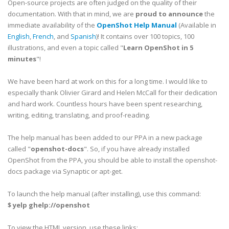
Open-source projects are often judged on the quality of their
documentation. With that in mind, we are
proud to announce
the
immediate availability of the
OpenShot Help Manual
(Available in
English
,
French
, and
Spanish
)! It contains over 100 topics, 100
illustrations, and even a topic called "
Learn OpenShot in 5
minutes
"!
We have been hard at work on this for a long time. I would like to
especially thank Olivier Girard and Helen McCall for their dedication
and hard work. Countless hours have been spent researching,
writing, editing, translating, and proof-reading.
The help manual has been added to our PPA in a new package
called "
openshot-docs
". So, if you have already installed
OpenShot from the PPA, you should be able to install the openshot-
docs package via Synaptic or apt-get.
To launch the help manual (after installing), use this command:
$ yelp ghelp://openshot
To view the HTML version, use these links: