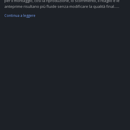
per il montaggio, così la riproduzione, lo scorrimento, il ritaglio e le
anteprime risultano più fluide senza modificare la qualità final......
Continua a leggere