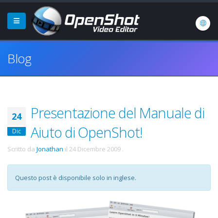
Blog
Presentazione del Manuale di
24
Aiuto di OpenShot!
Dic
Scritto da
Jonathan
il
24 Dicembre 2009
.
Questo post è disponibile solo in inglese.