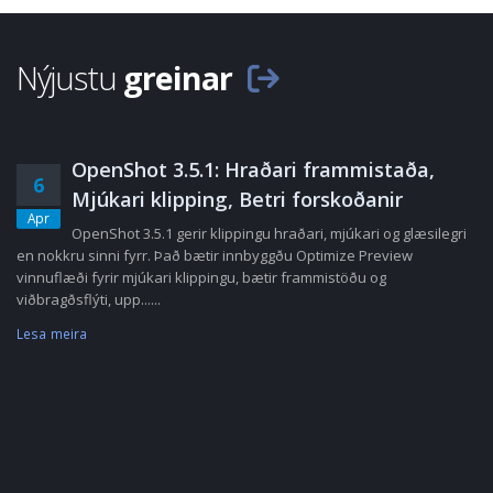
Nýjustu
greinar
OpenShot 3.5.1: Hraðari frammistaða,
6
Mjúkari klipping, Betri forskoðanir
Apr
OpenShot 3.5.1 gerir klippingu hraðari, mjúkari og glæsilegri
en nokkru sinni fyrr. Það bætir innbyggðu Optimize Preview
vinnuflæði fyrir mjúkari klippingu, bætir frammistöðu og
viðbragðsflýti, upp......
Lesa meira