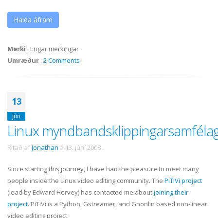
Halda áfram
Merki
:
Engar merkingar
Umræður
:
2 Comments
13
Jún
Linux myndbandsklippingarsamfélag
Ritað af
Jonathan
á
13. júní 2008
.
Since starting this journey, I have had the pleasure to meet many
people inside the Linux video editing community. The
PiTiVi
project
(lead by Edward Hervey) has contacted me about
joining their
project
.
PiTiVi
is a Python,
Gstreamer
, and
Gnonlin
based non-linear
video editing project.