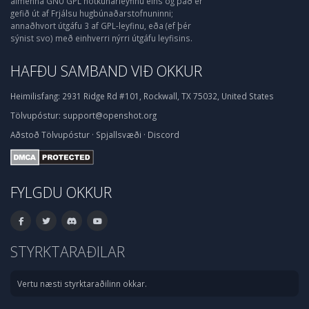
almenna GNU GPL notkunarleyfinu eins og það er
gefið út af Frjálsu hugbúnaðarstofnuninni;
annaðhvort útgáfu 3 af GPL-leyfinu, eða (ef þér
sýnist svo) með einhverri nýrri útgáfu leyfisins.
HAFÐU SAMBAND VIÐ OKKUR
Heimilisfang:
2931 Ridge Rd #101, Rockwall, TX 75032, United States
Tölvupóstur:
support@openshot.org
Aðstoð
Tölvupóstur
·
Spjallsvæði
·
Discord
FYLGDU OKKUR
STYRKTARAÐILAR
Vertu næsti styrktaraðilinn okkar.