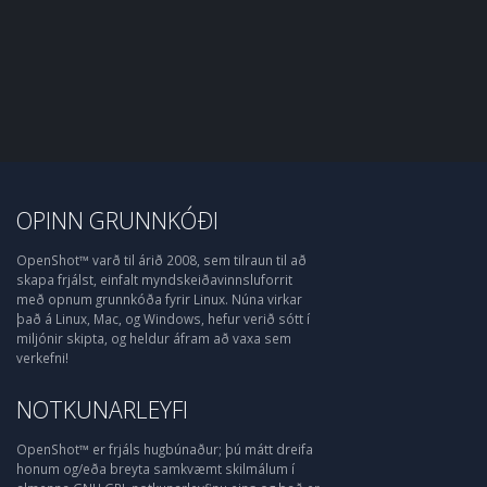
OPINN GRUNNKÓÐI
OpenShot™ varð til árið 2008, sem tilraun til að
skapa frjálst, einfalt myndskeiðavinnsluforrit
með opnum grunnkóða fyrir Linux. Núna virkar
það á Linux, Mac, og Windows, hefur verið sótt í
miljónir skipta, og heldur áfram að vaxa sem
verkefni!
NOTKUNARLEYFI
OpenShot™ er frjáls hugbúnaður; þú mátt dreifa
honum og/eða breyta samkvæmt skilmálum í