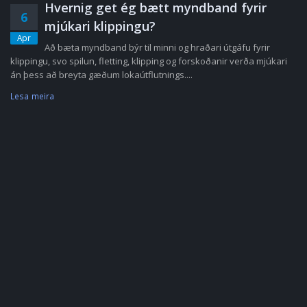
Hvernig get ég bætt myndband fyrir
6
mjúkari klippingu?
Apr
Að bæta myndband býr til minni og hraðari útgáfu fyrir
klippingu, svo spilun, fletting, klipping og forskoðanir verða mjúkari
án þess að breyta gæðum lokaútflutnings....
Lesa meira