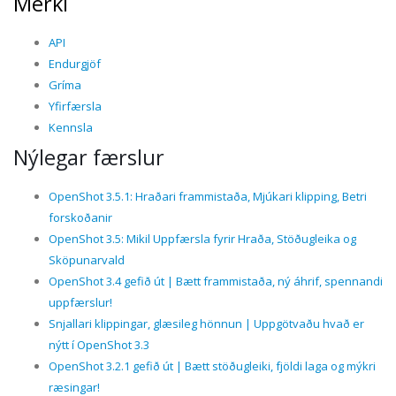
Merki
API
Endurgjöf
Gríma
Yfirfærsla
Kennsla
Nýlegar færslur
OpenShot 3.5.1: Hraðari frammistaða, Mjúkari klipping, Betri
forskoðanir
OpenShot 3.5: Mikil Uppfærsla fyrir Hraða, Stöðugleika og
Sköpunarvald
OpenShot 3.4 gefið út | Bætt frammistaða, ný áhrif, spennandi
uppfærslur!
Snjallari klippingar, glæsileg hönnun | Uppgötvaðu hvað er
nýtt í OpenShot 3.3
OpenShot 3.2.1 gefið út | Bætt stöðugleiki, fjöldi laga og mýkri
ræsingar!