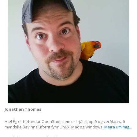
Jonathan Thomas
Hæ! Ég er höfundur OpenShot, sem er frjálst, opið og verðlaunað
myndskeiðavinnsluforrit fyrir Linux, Mac og Windows.
Meira um mig...