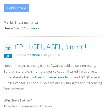
Halda áfram
Merki
:
Engar merkingar
Umræður
:
0 Comments
GPL, LGPL, AGPL, ó minn!
10
Ritað af
Jonathan
á
10. júlí 2008
.
Júl
I never thought licensing free software would be so interesting.
Before I start releasing more source code, I figured it was time to
understand what the
Free Software Foundation
and
GPL
(General
Public License) is all about. So here are my thoughts about licensing
free software:
Why Even Bother?
To write software and not license ...