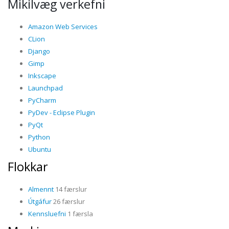
Mikilvæg verkefni
Amazon Web Services
CLion
Django
Gimp
Inkscape
Launchpad
PyCharm
PyDev - Eclipse Plugin
PyQt
Python
Ubuntu
Flokkar
Almennt
14 færslur
Útgáfur
26 færslur
Kennsluefni
1 færsla