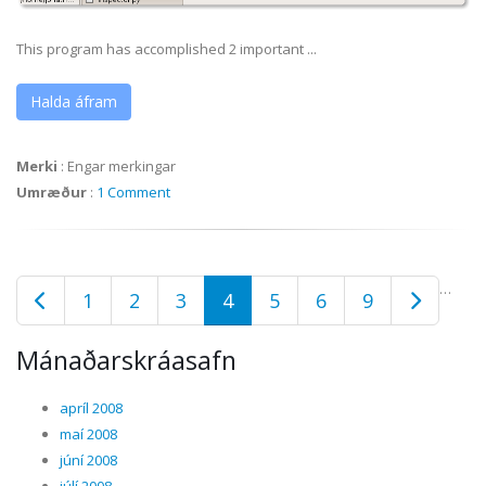
This program has accomplished 2 important ...
Halda áfram
Merki
:
Engar merkingar
Umræður
:
1 Comment
…
1
2
3
4
5
6
9
Mánaðarskráasafn
apríl 2008
maí 2008
júní 2008
júlí 2008