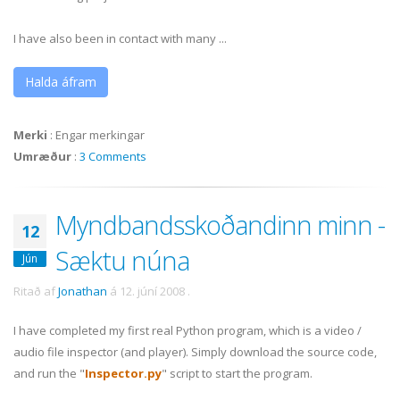
I have also been in contact with many ...
Halda áfram
Merki
:
Engar merkingar
Umræður
:
3 Comments
Myndbandsskoðandinn minn -
12
Sæktu núna
Jún
Ritað af
Jonathan
á
12. júní 2008
.
I have completed my first real Python program, which is a video /
audio file inspector (and player). Simply download the source code,
and run the "
Inspector.py
" script to start the program.