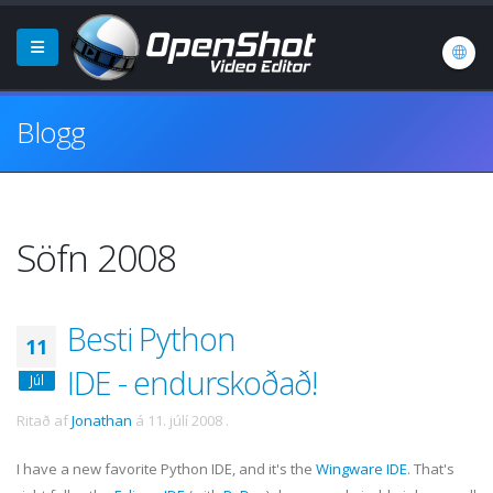
Blogg
Söfn 2008
Besti Python
11
IDE - endurskoðað!
Júl
Ritað af
Jonathan
á
11. júlí 2008
.
I have a new favorite Python
IDE
, and it's the
Wingware
IDE
. That's