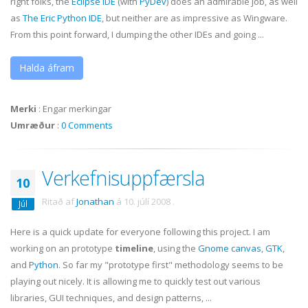
right folks, the
Eclipse
IDE
(with
PyDev
) does an admirable job, as well
as
The Eric Python
IDE
, but neither are as impressive as
Wingware
.
From this point forward, I dumping the other IDEs and going ...
Halda áfram
Merki
:
Engar merkingar
Umræður
:
0 Comments
Verkefnisuppfærsla
10
Ritað af
Jonathan
á
10. júlí 2008
.
Júl
Here is a quick update for everyone following this project. I am
working on an prototype
timeline
, using the
Gnome canvas
,
GTK
,
and
Python
. So far my "prototype first" methodology seems to be
playing out nicely. It is allowing me to quickly test out various
libraries, GUI techniques, and design patterns, ...