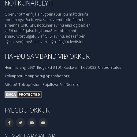
NOTKUNARLEYFI
OpenShot™ er frjáls hugbúnaður; þú mátt dreifa
honum og/eða breyta samkvæmt skilmálum í
almenna GNU GPL notkunarleyfinu eins og það er
gefið út af Frjálsu hugbúnaðarstofnuninni;
annaðhvort útgáfu 3 af GPL-leyfinu, eða (ef þér
sýnist svo) með einhverri nýrri útgáfu leyfisins.
HAFÐU SAMBAND VIÐ OKKUR
Heimilisfang:
2931 Ridge Rd #101, Rockwall, TX 75032, United States
Tölvupóstur:
support@openshot.org
Aðstoð
Tölvupóstur
·
Spjallsvæði
·
Discord
FYLGDU OKKUR
STYRKTARAÐILAR