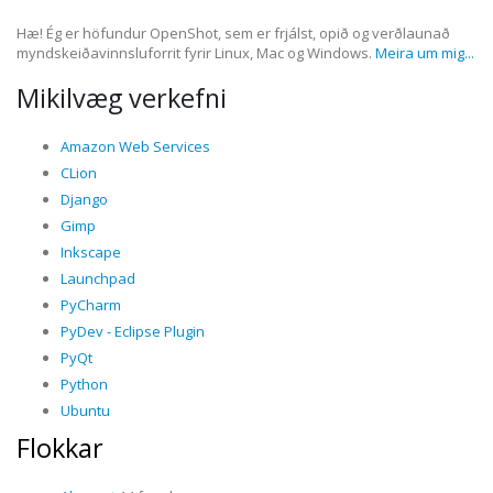
Hæ! Ég er höfundur OpenShot, sem er frjálst, opið og verðlaunað
myndskeiðavinnsluforrit fyrir Linux, Mac og Windows.
Meira um mig...
Mikilvæg verkefni
Amazon Web Services
CLion
Django
Gimp
Inkscape
Launchpad
PyCharm
PyDev - Eclipse Plugin
PyQt
Python
Ubuntu
Flokkar