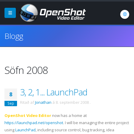
Blogg
Söfn 2008
3, 2, 1... LaunchPad
8
Ritað af
Jonathan
á
8. september 2008
.
Sep
OpenShot Video Editor
now has a home at
https://launchpad.net/openshot
. I will be managing the entire project
using
LaunchPad
, including source control, bug tracking, idea