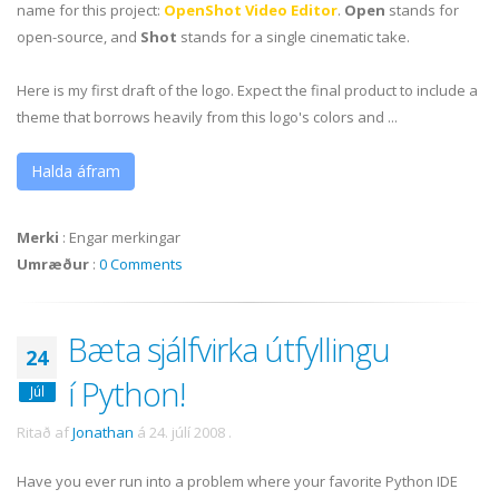
name for this project:
OpenShot Video Editor
.
Open
stands for
open-source, and
Shot
stands for a single cinematic take.
Here is my first draft of the logo. Expect the final product to include a
theme that borrows heavily from this logo's colors and ...
Halda áfram
Merki
:
Engar merkingar
Umræður
:
0 Comments
Bæta sjálfvirka útfyllingu
24
í Python!
Júl
Ritað af
Jonathan
á
24. júlí 2008
.
Have you ever run into a problem where your favorite Python
IDE