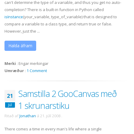
can't determine the type of a variable, and thus you get no auto-
completion? There is a built-in function in Python called
isInstance
(your_variable, type_of_variable) that is designed to
compare a variable to a class type, and return true or false.
However, just the ...
Halda áfram
Merki
:
Engar merkingar
Umræður
:
1 Comment
Samstilla 2 GooCanvas með
21
1 skrunarstiku
Júl
Ritað af
Jonathan
á
21. júlí 2008
.
There comes a time in every man's life where a single