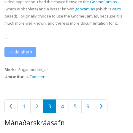
video application. I had the choice between the
GnomeCanvas
(which is obsolete) and a lesser known
goocanvas
(which is
cairo
based). I originally choose to use the
GnomeCanvas
, because it is
much more well known, and there is more documentation for it.
...
Halda áfram
Merki
:
Engar merkingar
Umræður
:
4 Comments
…
1
2
3
4
5
9
Mánaðarskráasafn