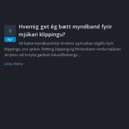
Hvernig get ég bætt myndband fyrir
6
mjúkari klippingu?
Apr
Að bæta myndband býr til minni og hraðari útgáfu fyrir
klippingu, svo spilun, fletting, klipping og forskoðanir verða mjúkari
án þess að breyta gæðum lokaútflutnings....
Lesa meira