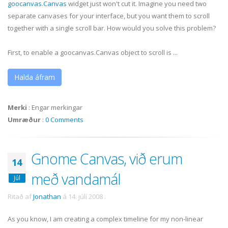
goocanvas
.Canvas
widget just won't cut it. Imagine you need two
separate canvases for your interface, but you want them to scroll
together with a single scroll bar. How would you solve this problem?
First, to enable a
goocanvas
.Canvas object to scroll is ...
Halda áfram
Merki
:
Engar merkingar
Umræður
:
0 Comments
Gnome Canvas, við erum
14
með vandamál
Júl
Ritað af
Jonathan
á
14. júlí 2008
.
As you know, I am creating a complex timeline for my non-linear