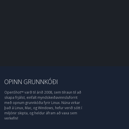
OPINN GRUNNKÓÐI
OpenShot™ varð til árið 2008, sem tilraun til að
skapa frjálst, einfalt myndskeiðavinnsluforrit
með opnum grunnkóða fyrir Linux. Núna virkar
það á Linux, Mac, og Windows, hefur verið sótt í
miljónir skipta, og heldur áfram að vaxa sem
verkefni!