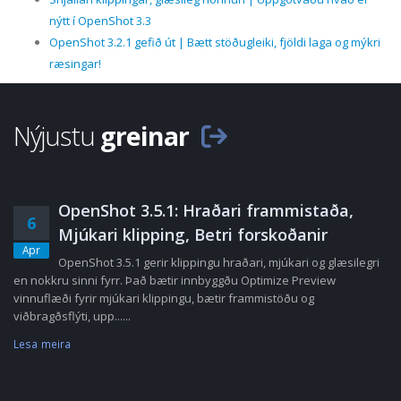
nýtt í OpenShot 3.3
OpenShot 3.2.1 gefið út | Bætt stöðugleiki, fjöldi laga og mýkri
ræsingar!
Nýjustu
greinar
OpenShot 3.5.1: Hraðari frammistaða,
6
Mjúkari klipping, Betri forskoðanir
Apr
OpenShot 3.5.1 gerir klippingu hraðari, mjúkari og glæsilegri
en nokkru sinni fyrr. Það bætir innbyggðu Optimize Preview
vinnuflæði fyrir mjúkari klippingu, bætir frammistöðu og
viðbragðsflýti, upp......
Lesa meira