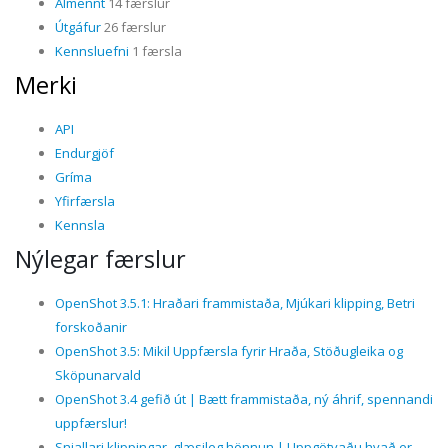
Almennt
14 færslur
Útgáfur
26 færslur
Kennsluefni
1 færsla
Merki
API
Endurgjöf
Gríma
Yfirfærsla
Kennsla
Nýlegar færslur
OpenShot 3.5.1: Hraðari frammistaða, Mjúkari klipping, Betri
forskoðanir
OpenShot 3.5: Mikil Uppfærsla fyrir Hraða, Stöðugleika og
Sköpunarvald
OpenShot 3.4 gefið út | Bætt frammistaða, ný áhrif, spennandi
uppfærslur!
Snjallari klippingar, glæsileg hönnun | Uppgötvaðu hvað er