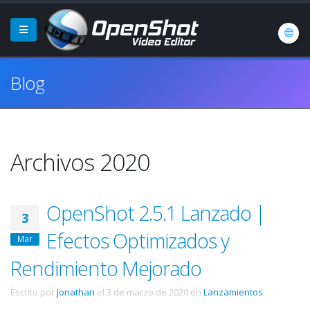
Blog
Archivos 2020
OpenShot 2.5.1 Lanzado |
3
Efectos Optimizados y
Mar
Rendimiento Mejorado
Escrito por
Jonathan
el
3 de marzo de 2020
en
Lanzamientos
.