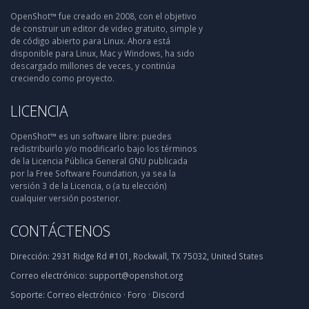
OpenShot™ fue creado en 2008, con el objetivo
de construir un editor de video gratuito, simple y
de código abierto para Linux. Ahora está
disponible para Linux, Mac y Windows, ha sido
descargado millones de veces, y continúa
creciendo como proyecto.
LICENCIA
OpenShot™ es un software libre: puedes
redistribuirlo y/o modificarlo bajo los términos
de la Licencia Pública General GNU publicada
por la Free Software Foundation, ya sea la
versión 3 de la Licencia, o (a tu elección)
cualquier versión posterior.
CONTÁCTENOS
Dirección:
2931 Ridge Rd #101, Rockwall, TX 75032, United States
Correo electrónico:
support@openshot.org
Soporte:
Correo electrónico
·
Foro
·
Discord