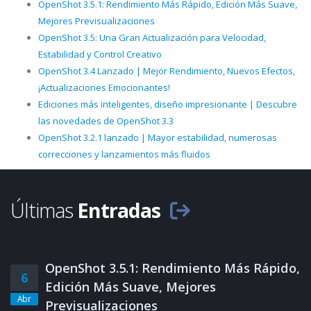
OpenShot 3.5.1: Rendimiento Más Rápido, Edición Más Suave,
Mejores Previsualizaciones
OpenShot 3.5: Una Gran Actualización para Velocidad,
Estabilidad y Control Creativo
OpenShot 3.4 Lanzado | Mejor Rendimiento, Nuevos Efectos,
¡Actualizaciones Emocionantes!
Ediciones más inteligentes, diseño impresionante | Descubre
las novedades de OpenShot 3.3
OpenShot 3.2.1 lanzado | Mayor estabilidad, numerosas
correcciones y lanzamientos más fluidos
Últimas
Entradas
OpenShot 3.5.1: Rendimiento Más Rápido,
6
Edición Más Suave, Mejores
Abr
Previsualizaciones