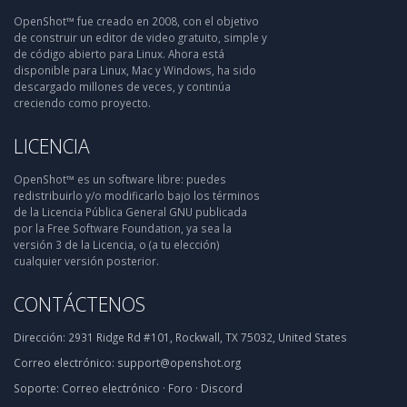
OpenShot™ fue creado en 2008, con el objetivo
de construir un editor de video gratuito, simple y
de código abierto para Linux. Ahora está
disponible para Linux, Mac y Windows, ha sido
descargado millones de veces, y continúa
creciendo como proyecto.
LICENCIA
OpenShot™ es un software libre: puedes
redistribuirlo y/o modificarlo bajo los términos
de la Licencia Pública General GNU publicada
por la Free Software Foundation, ya sea la
versión 3 de la Licencia, o (a tu elección)
cualquier versión posterior.
CONTÁCTENOS
Dirección:
2931 Ridge Rd #101, Rockwall, TX 75032, United States
Correo electrónico:
support@openshot.org
Soporte:
Correo electrónico
·
Foro
·
Discord