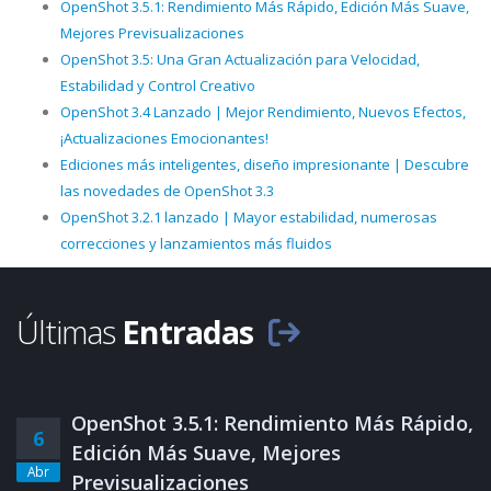
OpenShot 3.5.1: Rendimiento Más Rápido, Edición Más Suave,
Mejores Previsualizaciones
OpenShot 3.5: Una Gran Actualización para Velocidad,
Estabilidad y Control Creativo
OpenShot 3.4 Lanzado | Mejor Rendimiento, Nuevos Efectos,
¡Actualizaciones Emocionantes!
Ediciones más inteligentes, diseño impresionante | Descubre
las novedades de OpenShot 3.3
OpenShot 3.2.1 lanzado | Mayor estabilidad, numerosas
correcciones y lanzamientos más fluidos
Últimas
Entradas
OpenShot 3.5.1: Rendimiento Más Rápido,
6
Edición Más Suave, Mejores
Abr
Previsualizaciones