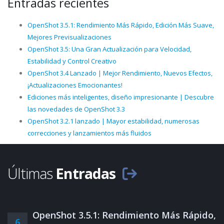
Entradas recientes
OpenShot 3.5.1: Rendimiento Más Rápido, Edición Más Suave,
Mejores Previsualizaciones
OpenShot 3.5: Una Gran Actualización para Velocidad,
Estabilidad y Control Creativo
OpenShot 3.4 Lanzado | Mejor Rendimiento, Nuevos Efectos,
¡Actualizaciones Emocionantes!
Ediciones más inteligentes, diseño impresionante | Descubre
las novedades de OpenShot 3.3
OpenShot 3.2.1 lanzado | Mayor estabilidad, numerosas
correcciones y lanzamientos más fluidos
Últimas
Entradas
OpenShot 3.5.1: Rendimiento Más Rápido,
6