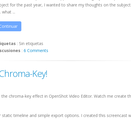
oject for the past year, I wanted to share my thoughts on the subject
.. what ...
Continuar
iquetas
:
Sin etiquetas
scusiones
:
6 Comments
o Chroma-Key!
e the chroma-key effect in OpenShot Video Editor. Watch me create t
r static timeline and simple export options. I created this screencast w