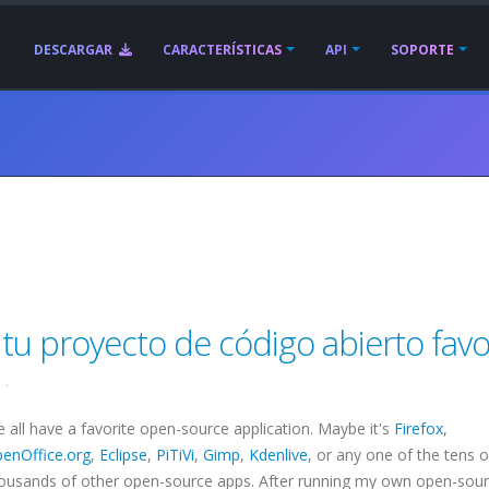
DESCARGAR
CARACTERÍSTICAS
API
SOPORTE
u proyecto de código abierto favo
9
.
 all have a favorite open-source application. Maybe it's
Firefox
,
enOffice.org
,
Eclipse
,
PiTiVi
,
Gimp
,
Kdenlive
, or any one of the tens o
ousands of other open-source apps. After running my own open-sou