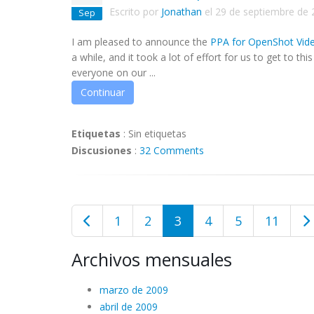
Escrito por
Jonathan
el
29 de septiembre de 
Sep
I am pleased to announce the
PPA for OpenShot Vide
a while, and it took a lot of effort for us to get to t
everyone on our ...
Continuar
Etiquetas
:
Sin etiquetas
Discusiones
:
32 Comments
1
2
3
4
5
11
Archivos mensuales
marzo de 2009
abril de 2009