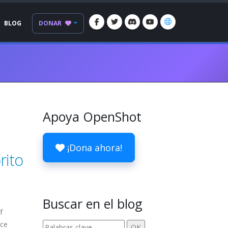
BLOG
DONAR
Apoya OpenShot
¡Dona ahora!
rito
Buscar en el blog
f
rce