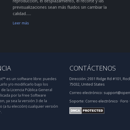
reproducción, el desplazamiento, el recorte y las
previsualizaciones sean más fluidos sin cambiar la
calidad......
Leer más
NCIA
CONTÁCTENOS
™ es un software libre: puedes
Dirección:
2931 Ridge Rd #101, Rock
uirlo y/o modificarlo bajo los
75032, United States
 de la Licencia Pública General
Correo electrónico:
support@open
icada por la Free Software
n, ya sea la versión 3 de la
Soporte:
Correo electrónico
·
Foro
 o (a tu elección) cualquier versión
.