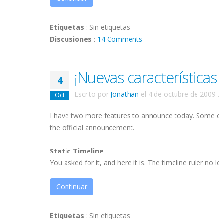
Etiquetas
:
Sin etiquetas
Discusiones
:
14 Comments
¡Nuevas características
4
Escrito por
Jonathan
el
4 de octubre de 2009
.
Oct
I have two more features to announce today. Some o
the official announcement.
Static Timeline
You asked for it, and here it is. The timeline ruler no lo
Continuar
Etiquetas
:
Sin etiquetas