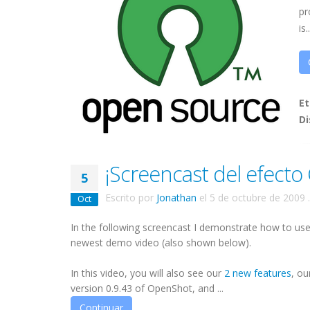
pr
is.
Et
Di
¡Screencast del efect
5
Escrito por
Jonathan
el
5 de octubre de 2009
.
Oct
In the following screencast I demonstrate how to us
newest demo video (also shown below).
In this video, you will also see our
2 new features
, ou
version 0.9.43 of OpenShot, and ...
Continuar