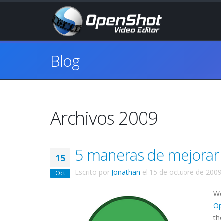
Blog
Archivos 2009
5 maneras de mejorar t
15
Escrito por
Jonathan
el
15 de octubre de 200
Oct
We
Op
th