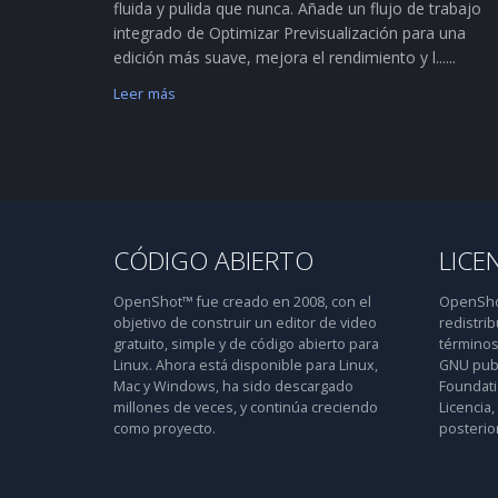
fluida y pulida que nunca. Añade un flujo de trabajo
integrado de Optimizar Previsualización para una
edición más suave, mejora el rendimiento y l......
Leer más
CÓDIGO ABIERTO
LICE
OpenShot™ fue creado en 2008, con el
OpenShot
objetivo de construir un editor de video
redistrib
gratuito, simple y de código abierto para
términos
Linux. Ahora está disponible para Linux,
GNU publ
Mac y Windows, ha sido descargado
Foundatio
millones de veces, y continúa creciendo
Licencia,
como proyecto.
posterior