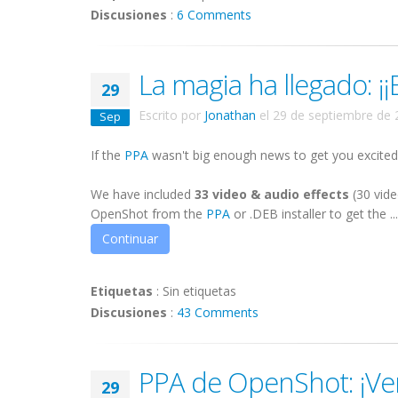
Discusiones
:
6 Comments
La magia ha llegado: ¡¡E
29
Escrito por
Jonathan
el
29 de septiembre de 
Sep
If the
PPA
wasn't big enough news to get you excited
We have included
33
video & audio effects
(30 vide
OpenShot from the
PPA
or .DEB installer to get the ...
Continuar
Etiquetas
:
Sin etiquetas
Discusiones
:
43 Comments
PPA de OpenShot: ¡Ven
29