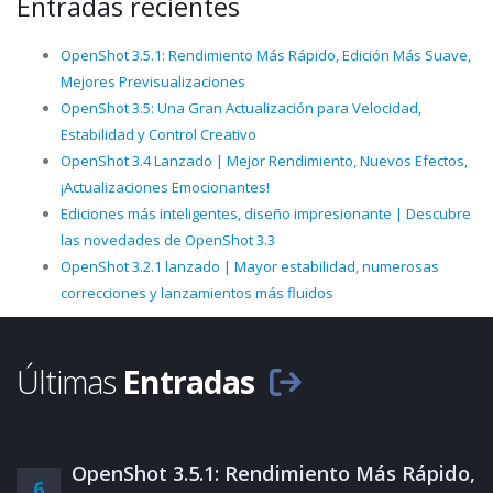
Entradas recientes
OpenShot 3.5.1: Rendimiento Más Rápido, Edición Más Suave,
Mejores Previsualizaciones
OpenShot 3.5: Una Gran Actualización para Velocidad,
Estabilidad y Control Creativo
OpenShot 3.4 Lanzado | Mejor Rendimiento, Nuevos Efectos,
¡Actualizaciones Emocionantes!
Ediciones más inteligentes, diseño impresionante | Descubre
las novedades de OpenShot 3.3
OpenShot 3.2.1 lanzado | Mayor estabilidad, numerosas
correcciones y lanzamientos más fluidos
Últimas
Entradas
OpenShot 3.5.1: Rendimiento Más Rápido,
6