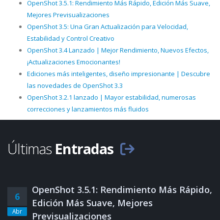
OpenShot 3.5.1: Rendimiento Más Rápido, Edición Más Suave,
Mejores Previsualizaciones
OpenShot 3.5: Una Gran Actualización para Velocidad,
Estabilidad y Control Creativo
OpenShot 3.4 Lanzado | Mejor Rendimiento, Nuevos Efectos,
¡Actualizaciones Emocionantes!
Ediciones más inteligentes, diseño impresionante | Descubre
las novedades de OpenShot 3.3
OpenShot 3.2.1 lanzado | Mayor estabilidad, numerosas
correcciones y lanzamientos más fluidos
Últimas
Entradas
OpenShot 3.5.1: Rendimiento Más Rápido,
6
Edición Más Suave, Mejores
Abr
Previsualizaciones