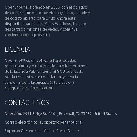
OpenShot™ fue creado en 2008, con el objetivo
de construir un editor de video gratuito, simple y
de código abierto para Linux. Ahora está
disponible para Linux, Mac y Windows, ha sido
descargado millones de veces, y continúa
creciendo como proyecto.
LICENCIA
OpenShot™ es un software libre: puedes
redistribuirlo y/o modificarlo bajo los términos
de la Licencia Pública General GNU publicada
por la Free Software Foundation, ya sea la
versión 3 de la Licencia, o (a tu elección)
cualquier versión posterior.
CONTÁCTENOS
Dirección:
2931 Ridge Rd #101, Rockwall, TX 75032, United States
Correo electrónico:
support@openshot.org
Soporte:
Correo electrónico
·
Foro
·
Discord