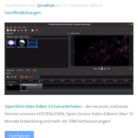
Geschrieben von
Jonathan
am
10. Dezember 2022
in
Veröffentlichungen
.
OpenShot Video Editor 3.0 herunterladen
– die neueste und beste
Version unseres KOSTENLOSEN, Open-Source Video-Editors! Über 12
Monate Entwicklung und mehr als 1000 Verbesserungen!
Fortfahren