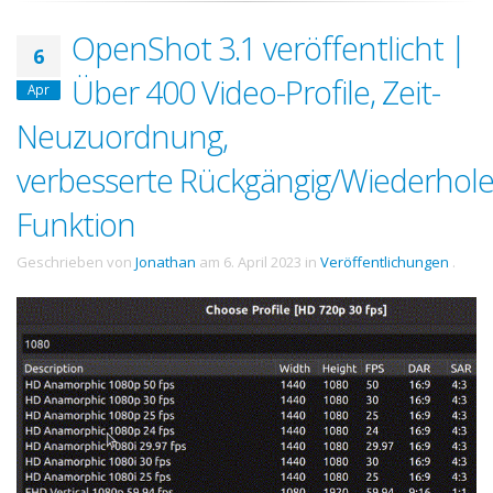
OpenShot 3.1 veröffentlicht |
6
Über 400 Video-Profile, Zeit-
Apr
Neuzuordnung,
verbesserte Rückgängig/Wiederhole
Funktion
Geschrieben von
Jonathan
am
6. April 2023
in
Veröffentlichungen
.