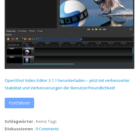
OpenShot Video Editor 3.1.1 herunterladen – jetzt mit verbesserter
Stabilität und Verbesserungen der Benutzerfreundlichkeit!
Fortfahren
Schlagwörter
:
Keine Tags
Diskussionen
:
9 Comments