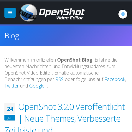
Blog
Willkommen im offiziellen
OpenShot Blog
! Erfahre die
neuesten Nachrichten und Entwicklungsupdates zum
OpenShot Video Editor. Erhalte automatische
Benachrichtigungen per
RSS
oder folge uns auf
Facebook
,
Twitter
und
Google+
.
OpenShot 3.2.0 Veröffentlicht
24
| Neue Themes, Verbesserte
Jun
Zeitleiste und