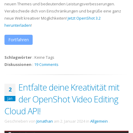
neuen Themes und bedeutenden Leistungsverbesserungen.
Verabschiede dich von Einschränkungen und begrüße eine ganz
neue Welt kreativer Möglichkeiten!
Jetzt OpenShot 3.2
herunterladen
!
Fortfahren
Schlagwörter
:
Keine Tags
Diskussionen
:
19 Comments
Entfalte deine Kreativität mit
2
der OpenShot Video Editing
Jan
Cloud API!
Geschrieben von
Jonathan
am
2. Januar 2024
in
Allgemein
.