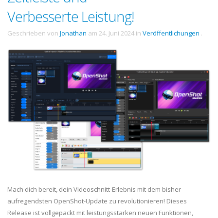
Verbesserte Leistung!
Geschrieben von
Jonathan
am
24. Juni 2024
in
Veröffentlichungen
.
Mach dich bereit, dein Videoschnitt-Erlebnis mit dem bisher
aufregendsten OpenShot-Update zu revolutionieren! Dieses
Release ist vollgepackt mit leistungsstarken neuen Funktionen,