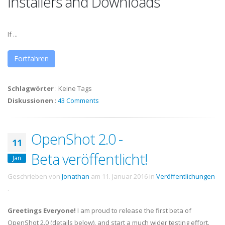
Installers and Downloads
If ...
Fortfahren
Schlagwörter
:
Keine Tags
Diskussionen
:
43 Comments
OpenShot 2.0 -
11
Beta veröffentlicht!
Jan
Geschrieben von
Jonathan
am
11. Januar 2016
in
Veröffentlichungen
.
Greetings Everyone!
I am proud to release the first beta of
OpenShot 2.0 (details below), and start a much wider testing effort.