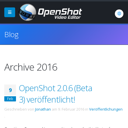
Blog
Archive 2016
OpenShot 2.0.6 (Beta
9
3) veröffentlicht!
Feb
Geschrieben von
Jonathan
am
9. Februar 2016
in
Veröffentlichungen
.