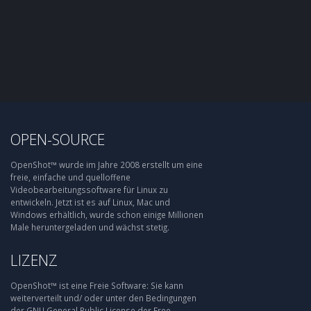
OPEN-SOURCE
OpenShot™ wurde im Jahre 2008 erstellt um eine
freie, einfache und quelloffene
Videobearbeitungssoftware für Linux zu
entwickeln. Jetzt ist es auf Linux, Mac und
Windows erhältlich, wurde schon einige Millionen
Male heruntergeladen und wächst stetig.
LIZENZ
OpenShot™ ist eine Freie Software: Sie kann
weiterverteilt und/ oder unter den Bedingungen
der GNU General Public License der Free