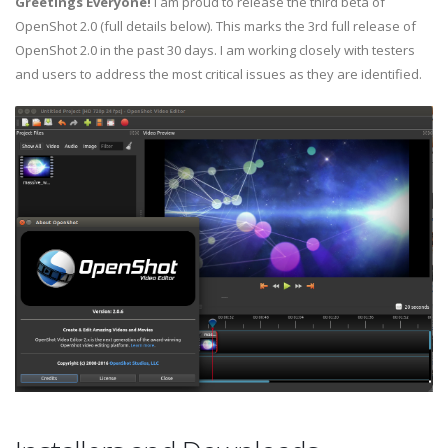
Greetings Everyone!
I am proud to release the third beta of
OpenShot 2.0 (full details below). This marks the 3rd full release of
OpenShot 2.0 in the past 30 days. I am working closely with testers
and users to address the most critical issues as they are identified.