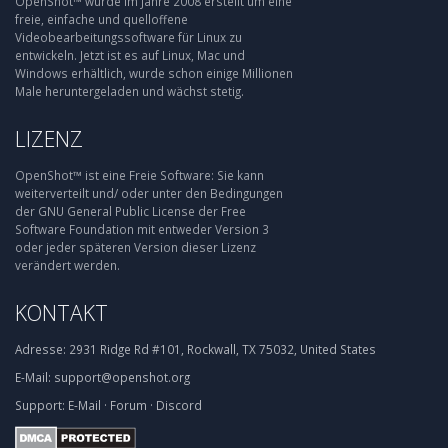
OpenShot™ wurde im Jahre 2008 erstellt um eine
freie, einfache und quelloffene
Videobearbeitungssoftware für Linux zu
entwickeln. Jetzt ist es auf Linux, Mac und
Windows erhältlich, wurde schon einige Millionen
Male heruntergeladen und wächst stetig.
LIZENZ
OpenShot™ ist eine Freie Software: Sie kann
weiterverteilt und/ oder unter den Bedingungen
der GNU General Public License der Free
Software Foundation mit entweder Version 3
oder jeder späteren Version dieser Lizenz
verändert werden.
KONTAKT
Adresse:
2931 Ridge Rd #101, Rockwall, TX 75032, United States
E-Mail:
support@openshot.org
Support:
E-Mail
·
Forum
·
Discord