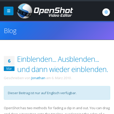
Blog
Einblenden... Ausblenden...
6
und dann wieder einblenden.
Mär
Geschrieben von
Jonathan
am
6. März 2010
.
Dieser Beitrag ist nur auf Englisch verfügbar.
OpenShot has two methods for fading a clip in and out. You can drag