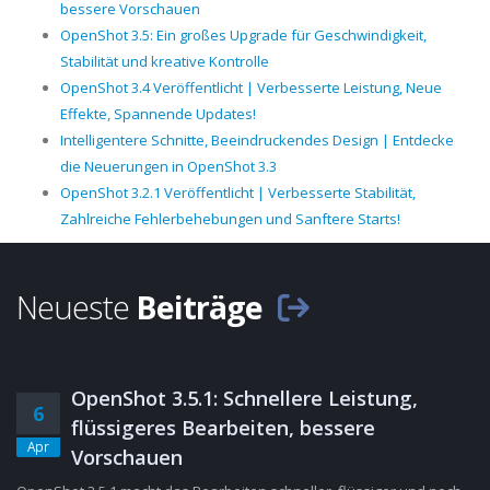
bessere Vorschauen
OpenShot 3.5: Ein großes Upgrade für Geschwindigkeit,
Stabilität und kreative Kontrolle
OpenShot 3.4 Veröffentlicht | Verbesserte Leistung, Neue
Effekte, Spannende Updates!
Intelligentere Schnitte, Beeindruckendes Design | Entdecke
die Neuerungen in OpenShot 3.3
OpenShot 3.2.1 Veröffentlicht | Verbesserte Stabilität,
Zahlreiche Fehlerbehebungen und Sanftere Starts!
Neueste
Beiträge
OpenShot 3.5.1: Schnellere Leistung,
6
flüssigeres Bearbeiten, bessere
Apr
Vorschauen