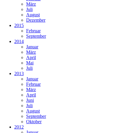
März
Juli
August
Dezember
2015
Februar
September
2014
Januar
März
April
Mai
Juli
2013
Januar
Februar
März
April
Juni
Juli
August
September
Oktober
2012
Januar