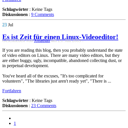
Schlagwörter
:
Keine Tags
Diskussionen
:
9 Comments
23
Jul
Es ist Zeit für einen Linux-Videoeditor!
Geschrieben von
Jonathan
am
23. Juli 2009
.
If you are reading this blog, then you probably understand the state
of video editors on Linux. There are many video editors, but they
are either buggy, ugly, incompatible, abandoned collecting dust, or
in perpetual development.
You've heard all of the excuses, "It's too complicated for
volunteers", "The libraries just aren't ready yet", "There is ...
Fortfahren
Schlagwörter
:
Keine Tags
Diskussionen
:
23 Comments
1