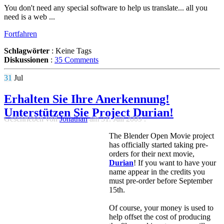
You don't need any special software to help us translate... all you
need is a web ...
Fortfahren
Schlagwörter
:
Keine Tags
Diskussionen
:
35 Comments
31
Jul
Erhalten Sie Ihre Anerkennung!
Unterstützen Sie Project Durian!
Geschrieben von
Jonathan
am
31. Juli 2009
.
The Blender Open Movie project
has officially started taking pre-
orders for their next movie,
Durian
! If you want to have your
name appear in the credits you
must pre-order before September
15th.
Of course, your money is used to
help offset the cost of producing