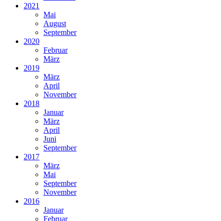
2021
Mai
August
September
2020
Februar
März
2019
März
April
November
2018
Januar
März
April
Juni
September
2017
März
Mai
September
November
2016
Januar
Februar