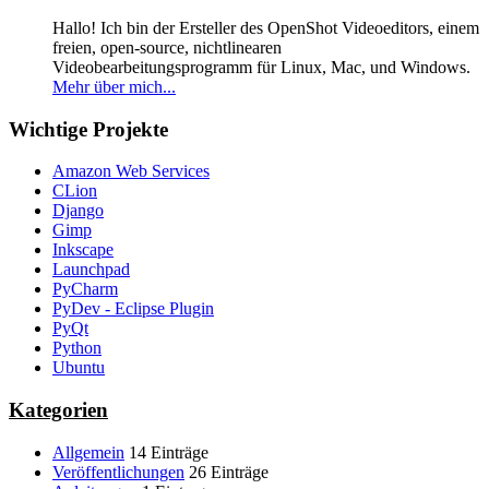
Hallo! Ich bin der Ersteller des OpenShot Videoeditors, einem
freien, open-source, nichtlinearen
Videobearbeitungsprogramm für Linux, Mac, und Windows.
Mehr über mich...
Wichtige Projekte
Amazon Web Services
CLion
Django
Gimp
Inkscape
Launchpad
PyCharm
PyDev - Eclipse Plugin
PyQt
Python
Ubuntu
Kategorien
Allgemein
14 Einträge
Veröffentlichungen
26 Einträge