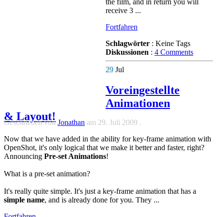
the film, and in return you will
receive 3 ...
Fortfahren
Schlagwörter
:
Keine Tags
Diskussionen
:
4 Comments
29
Jul
Voreingestellte
Animationen
& Layout!
Geschrieben von
Jonathan
am
29. Juli 2009
.
Now that we have added in the ability for key-frame animation with
OpenShot, it's only logical that we make it better and faster, right?
Announcing
Pre-set Animations
!
What is a pre-set animation?
It's really quite simple. It's just a key-frame animation that has a
simple name
, and is already done for you. They ...
Fortfahren