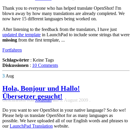
Thank you to everyone who has helped translate OpenShot! I'm
blown away by how many translations are already completed. We
now have 15 different languages being worked on.
After listening to the feedback from the translators, I have just
updated the template
in LaunchPad to include some strings that were
missing
from the first template, ...
Fortfahren
Schlagwörter
:
Keine Tags
Diskussionen
:
10 Comments
3
Aug
Hola, Bonjour und Hallo!
Übersetzer gesucht!
Geschrieben von
Jonathan
am
3. August 2009
.
Do you want to see OpenShot in your native language? So do we!
Please help us translate OpenShot for as many languages as
possible. We have uploaded all of our English words and phrases to
our
LaunchPad Translation
website.