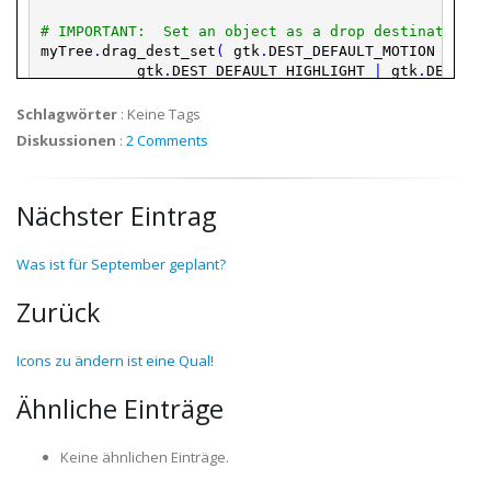
# IMPORTANT:  Set an object as a drop destination, 
myTree
.
drag_dest_set
(
gtk
.
DEST_DEFAULT_MOTION
|
gtk
.
DEST_DEFAULT_HIGHLIGHT
|
gtk
.
DEST_DE
dnd_list
,
gtk
.
gdk
.
ACTION_COPY
)
Schlagwörter
:
Keine Tags
# Connect a function to handle the drag motion sign
Diskussionen
:
2 Comments
MyCanvas
.
connect
(
'drag_motion'
,
on_drag_motion
)
# Set the canvas to allow drops from any type of fi
Nächster Eintrag
MyCanvas
.
drag_dest_set
(
0
,
[
]
,
0
)
# Function to handle the drag motion
Was ist für September geplant?
def
on_drag_motion
(
wid
,
context
,
x
,
y
,
time
)
:
print
" *** motion detected ***"
Zurück
# Function to handle the drop
def
on_drag_data_received
(
widget
,
context
,
x
,
y
,
se
Icons zu ändern ist eine Qual!
print
" ((( drop detected ))) "
Ähnliche Einträge
Keine ähnlichen Einträge.