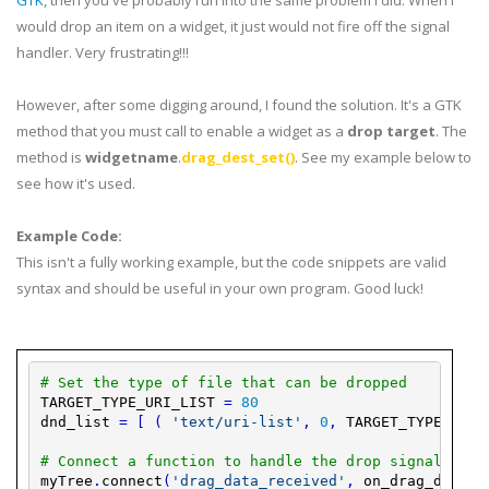
GTK
, then you've probably run into the same problem I did. When I
would drop an item on a widget, it just would not fire off the signal
handler. Very frustrating!!!
However, after some digging around, I found the solution. It's a GTK
method that you must call to enable a widget as a
drop target
. The
method is
widgetname
.
drag_dest_set()
. See my example below to
see how it's used.
Example Code:
This isn't a fully working example, but the code snippets are valid
syntax and should be useful in your own program. Good luck!
# Set the type of file that can be dropped
TARGET_TYPE_URI_LIST
=
80
dnd_list
=
[
(
'text/uri-list'
,
0
,
TARGET_TYPE_URI_
# Connect a function to handle the drop signal
myTree
.
connect
(
'drag_data_received'
,
on_drag_data_r