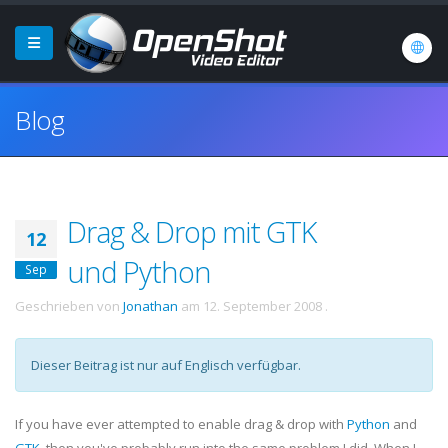
Blog
Drag & Drop mit GTK
12
und Python
Sep
Geschrieben von
Jonathan
am
12. September 2008
.
Dieser Beitrag ist nur auf Englisch verfügbar.
If you have ever attempted to enable drag & drop with
Python
and