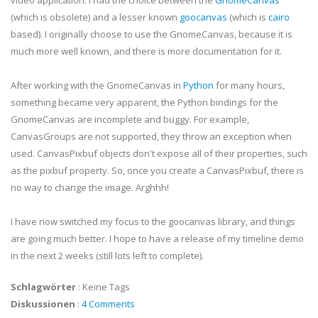
video application. I had the choice between the
GnomeCanvas
(which is obsolete) and a lesser known
goocanvas
(which is
cairo
based). I originally choose to use the
GnomeCanvas
, because it is
much more well known, and there is more documentation for it.
After working with the
GnomeCanvas
in
Python
for many hours,
something became very apparent, the Python bindings for the
GnomeCanvas
are incomplete and buggy. For example,
CanvasGroups
are not supported, they throw an exception when
used.
CanvasPixbuf
objects don't expose all of their properties, such
as the
pixbuf
property. So, once you create a
CanvasPixbuf
, there is
no way to change the image.
Arghhh
!
I have now switched my focus to the
goocanvas
library, and things
are going much better. I hope to have a release of my timeline demo
in the next 2 weeks (still lots left to complete).
Schlagwörter
:
Keine Tags
Diskussionen
:
4 Comments