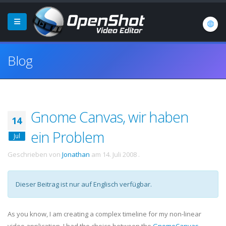
Blog
Gnome Canvas, wir haben
14
ein Problem
Jul
Geschrieben von
Jonathan
am
14. Juli 2008
.
Dieser Beitrag ist nur auf Englisch verfügbar.
As you know, I am creating a complex timeline for my non-linear