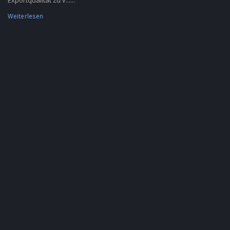
Exportqualität zu v......
Weiterlesen