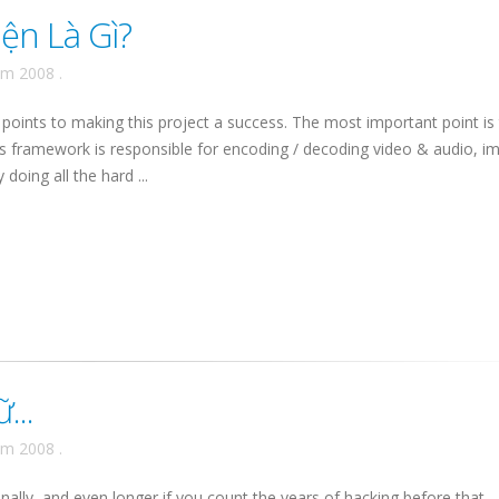
ện Là Gì?
ăm 2008
.
ints to making this project a success. The most important point is 
s framework is responsible for encoding / decoding video & audio, i
doing all the hard ...
...
ăm 2008
.
ally, and even longer if you count the years of hacking before that.