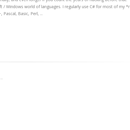
 / Windows world of languages. I regularly use C# for most of my *r
ascal, Basic, Perl, ...
…