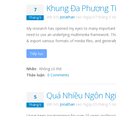
Khung Đa Phương Ti
7
Viết bởi
Jonathan
vào
Ngày 07 tháng 5 n
Tháng 5
My research has opened my eyes to many important po
need to use an underlying multimedia framework. Thi
& export various formats of media files, and generally 
Tiếp tục
Nhãn
:
Không có thẻ
Thảo luận
:
0 Comments
Quá Nhiều Ngôn Ngữ
5
Viết bởi
Jonathan
vào
Ngày 05 tháng 5 n
Tháng 5
I have been programming for over 10 years profession