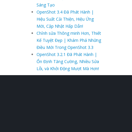
Sáng Tạo
OpenShot 3.4 Đã Phát Hành |
Hiệu Suất Cải Thiện, Hiệu Ứng
Mới, Cập Nhật Hấp Dẫn!
Chỉnh sửa Thông minh Hơn, Thiết
Kế Tuyệt Đẹp | Khám Phá Những
Điều Mới Trong OpenShot 3.3
OpenShot 3.2.1 Đã Phát Hành |
Ổn Định Tăng Cường, Nhiều Sửa
Lỗi, và Khởi Động Mượt Mà Hơn!