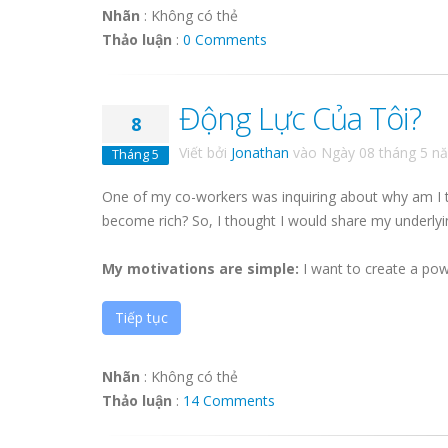
Nhãn
:
Không có thẻ
Thảo luận
:
0 Comments
Động Lực Của Tôi?
8
Viết bởi
Jonathan
vào
Ngày 08 tháng 5 n
Tháng 5
One of my co-workers was inquiring about why am I tak
become rich? So, I thought I would share my underlyi
My motivations are simple:
I want to create a power
Tiếp tục
Nhãn
:
Không có thẻ
Thảo luận
:
14 Comments