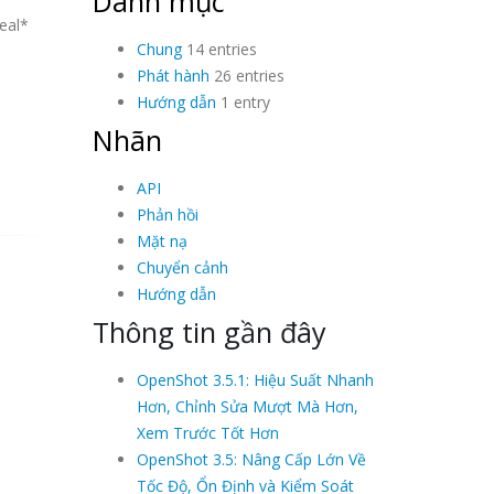
Danh mục
eal*
Chung
14 entries
Phát hành
26 entries
Hướng dẫn
1 entry
Nhãn
API
Phản hồi
Mặt nạ
Chuyển cảnh
Hướng dẫn
Thông tin gần đây
OpenShot 3.5.1: Hiệu Suất Nhanh
Hơn, Chỉnh Sửa Mượt Mà Hơn,
Xem Trước Tốt Hơn
OpenShot 3.5: Nâng Cấp Lớn Về
Tốc Độ, Ổn Định và Kiểm Soát