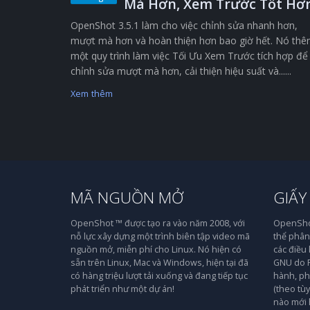
Mà Hơn, Xem Trước Tốt Hơ
OpenShot 3.5.1 làm cho việc chỉnh sửa nhanh hơn,
mượt mà hơn và hoàn thiện hơn bao giờ hết. Nó th
một quy trình làm việc Tối Ưu Xem Trước tích hợp để
chỉnh sửa mượt mà hơn, cải thiện hiệu suất và......
Xem thêm
MÃ NGUỒN MỞ
GIẤY
OpenShot ™ được tạo ra vào năm 2008, với
OpenShot
nỗ lực xây dựng một trình biên tập video mã
thể phân 
nguồn mở, miễn phí cho Linux. Nó hiện có
các điều
sẵn trên Linux, Mac và Windows, hiện tại đã
GNU do F
có hàng triệu lượt tải xuống và đang tiếp tục
hành, ph
phát triển như một dự án!
(theo tù
nào mới 