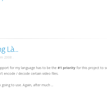
 Là...
ăm 2008
.
support for my language has to be the
#1 priority
for this project to 
n't encode / decode certain video files.
going to use. Again, after much ...