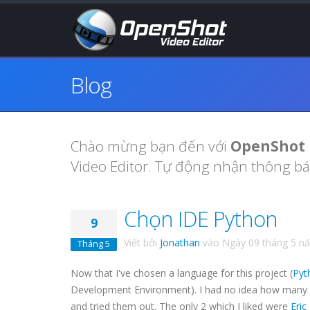
Blog
Chào mừng bạn đến với
OpenShot 
Video Editor. Tự động nhận thông b
Chọn IDE Python
9
Viết bởi
Jonathan
vào
Ngày 09 tháng 5 n
Tháng 5
Now that I've chosen a language for this project (
Pyt
Development Environment). I had no idea how many 
and tried them out. The only 2 which I liked were
Eric