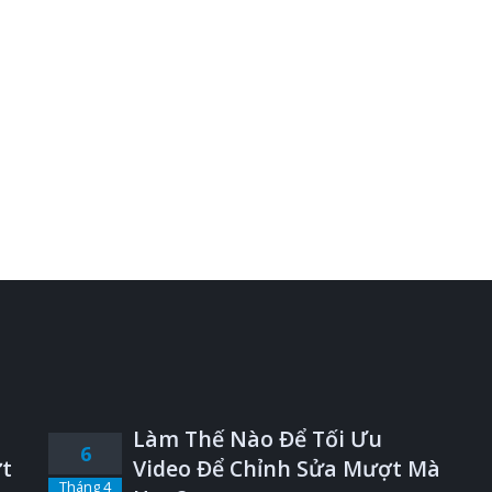
Làm Thế Nào Để Tối Ưu
6
t
Video Để Chỉnh Sửa Mượt Mà
Tháng 4