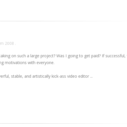
ăm 2008
.
ing on such a large project? Was I going to get paid? If successful,
ng motivations with everyone.
ful, stable, and artistically kick-ass video editor ...