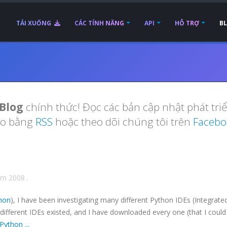
TẢI XUỐNG
CÁC TÍNH NĂNG
API
HỖ TRỢ
B
Blog
chính thức! Đọc các bản cập nhật phát tri
áo bằng
RSS
hoặc theo dõi chúng tôi trên
Facebo
ăm 2008
.
hon
), I have been investigating many different Python
IDEs
(Integrate
different
IDEs
existed, and I have downloaded every one (that I could 
 Python
...