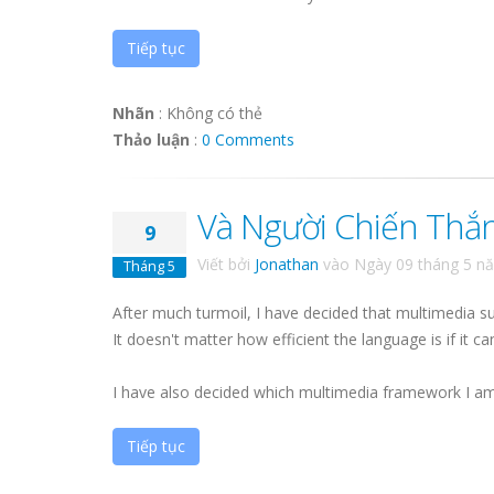
Tiếp tục
Nhãn
:
Không có thẻ
Thảo luận
:
0 Comments
Và Người Chiến Thắng
9
Viết bởi
Jonathan
vào
Ngày 09 tháng 5 n
Tháng 5
After much turmoil, I have decided that multimedia 
It doesn't matter how efficient the language is if it ca
I have also decided which multimedia framework I am 
Tiếp tục