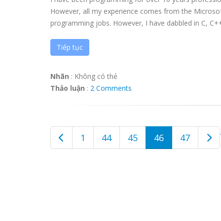
However, all my experience comes from the Microsoft
programming jobs. However, I have dabbled in C, C++, P
Tiếp tục
Nhãn
:
Không có thẻ
Thảo luận
:
2 Comments
1
44
45
46
47