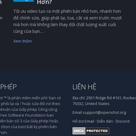
n
Hơn?
Tối ưu video tạo ra một phiên bản nhỏ hơn, nhanh hơn
êm
để chỉnh sửa, giúp phát lại, tua, cắt và xem trước mượt
mà hơn mà không làm thay đổi chất lượng xuất cuối
cùng của bạn....
Xem thêm
 PHÉP
LIÊN HỆ
 ™ là phần mềm miễn phí: bạn có
Địa chỉ:
2931 Ridge Rd #101, Rockwal
phối lại và / hoặc sửa đổi nó theo
75032, United States
 khoản của Giấy phép Công cộng
Email
support@openshot.org
ree Software Foundation ban
iên bản số 3 của Giấy phép hoặc
Hỗ trợ
Email
·
Diễn đàn
·
Discord
y chọn của bạn) bất kỳ phiên bản
hơn.