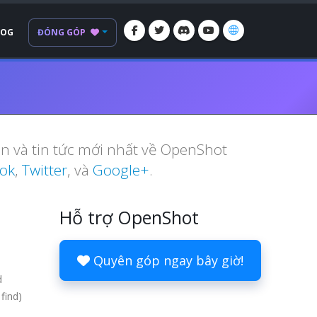
LOG
ĐÓNG GÓP
ển và tin tức mới nhất về OpenShot
ok
,
Twitter
, và
Google+
.
Hỗ trợ OpenShot
Quyên góp ngay bây giờ!
d
find)