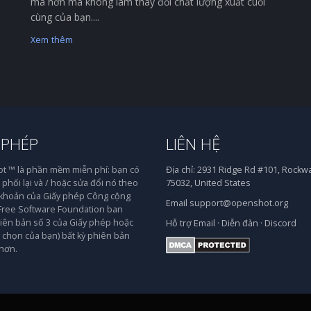
mà hơn mà không làm thay đổi chất lượng xuất cuối
cùng của bạn....
Xem thêm
 PHÉP
LIÊN HỆ
 ™ là phần mềm miễn phí: bạn có
Địa chỉ:
2931 Ridge Rd #101, Rockwal
phối lại và / hoặc sửa đổi nó theo
75032, United States
 khoản của Giấy phép Công cộng
Email
support@openshot.org
ree Software Foundation ban
iên bản số 3 của Giấy phép hoặc
Hỗ trợ
Email
·
Diễn đàn
·
Discord
y chọn của bạn) bất kỳ phiên bản
hơn.