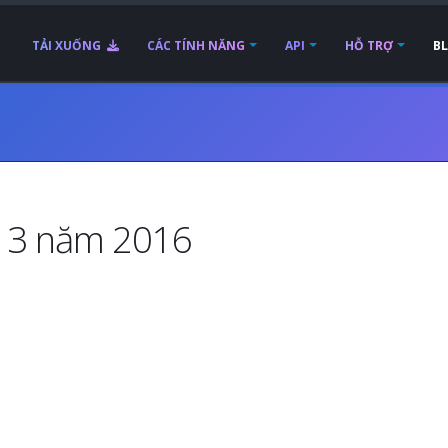
TẢI XUỐNG
CÁC TÍNH NĂNG
API
HỖ TRỢ
B
g 3 năm 2016