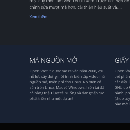
một quy trình làm việc Tối Ưu Xem Trước tích hợp để
chỉnh sửa mượt mà hơn, cải thiện hiệu suất và......
Xem thêm
MÃ NGUỒN MỞ
GIẤY
OpenShot ™ được tạo ra vào năm 2008, với
OpenShot
nỗ lực xây dựng một trình biên tập video mã
thể phân 
nguồn mở, miễn phí cho Linux. Nó hiện có
các điều
sẵn trên Linux, Mac và Windows, hiện tại đã
GNU do F
có hàng triệu lượt tải xuống và đang tiếp tục
hành, ph
phát triển như một dự án!
(theo tù
nào mới 