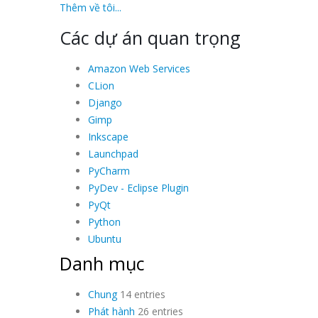
Thêm về tôi...
Các dự án quan trọng
Amazon Web Services
CLion
Django
Gimp
Inkscape
Launchpad
PyCharm
PyDev - Eclipse Plugin
PyQt
Python
Ubuntu
Danh mục
Chung
14 entries
Phát hành
26 entries