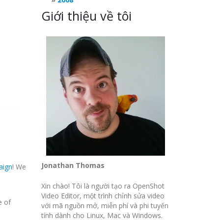
Giới thiệu về tôi
Jonathan Thomas
aign
! We
Xin chào! Tôi là người tạo ra OpenShot
Video Editor, một trình chỉnh sửa video
e of
với mã nguồn mở, miễn phí và phi tuyến
tính dành cho Linux, Mac và Windows.