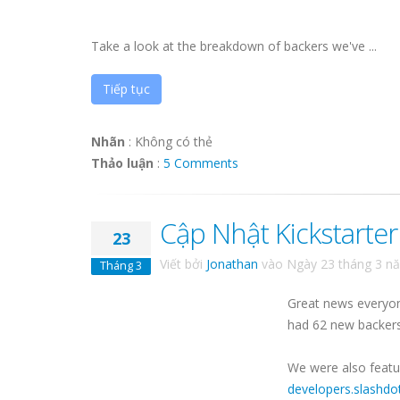
Take a look at the breakdown of backers we've ...
Tiếp tục
Nhãn
:
Không có thẻ
Thảo luận
:
5 Comments
Cập Nhật Kickstarte
23
Viết bởi
Jonathan
vào
Ngày 23 tháng 3 n
Tháng 3
Great news everyon
had 62 new backers
We were also featu
developers.slashdo