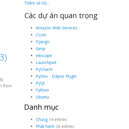
Thêm về tôi...
Các dự án quan trọng
Amazon Web Services
CLion
Django
Gimp
3)
Inkscape
Launchpad
PyCharm
PyDev - Eclipse Plugin
dy
PyQt
in from
Python
Ubuntu
Danh mục
Chung
14 entries
Phát hành
26 entries