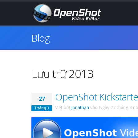
Blog
Lưu trữ 2013
OpenShot Kickstarte
27
Viết bởi
Jonathan
vào
Ngày 27 tháng 3 n
Tháng 3