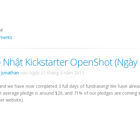
hẻ
ments
 Nhật Kickstarter OpenShot (Ngày 
i
Jonathan
vào
Ngày 21 tháng 3 năm 2013
.
 and we have now completed 3 full days of fundraising! We have alrea
he average pledge is around $26, and 71% of our pledges are coming 
er website).