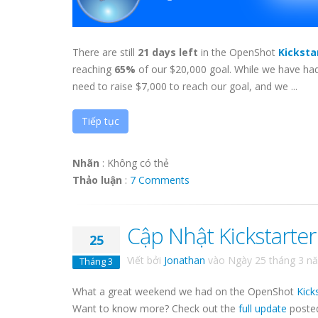
There are still
21 days left
in the OpenShot
Kicksta
reaching
65%
of our $20,000 goal. While we have had 
need to raise $7,000 to reach our goal, and we ...
Tiếp tục
Nhãn
:
Không có thẻ
Thảo luận
:
7 Comments
Cập Nhật Kickstarte
25
Viết bởi
Jonathan
vào
Ngày 25 tháng 3 n
Tháng 3
What a great weekend we had on the OpenShot
Kick
Want to know more? Check out the
full update
posted