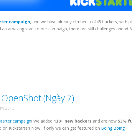
rter campaign
, and we have already climbed to 448 backers, with p
an amazing start to our campaign, there are still challenges ahead. W
r OpenShot (Ngày 7)
ăm 2013
.
starter campaign
! We added
130+ new backers
and are now
53% f
 on Kickstarter! Now, if only we can get featured on
Boing Boing
!