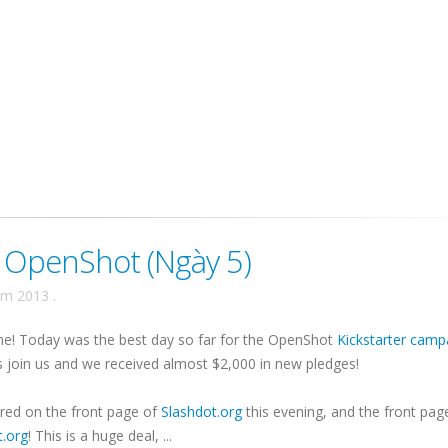
r OpenShot (Ngày 5)
ăm 2013
.
e! Today was the best day so far for the OpenShot
Kickstarter camp
 join us and we received almost $2,000 in new pledges!
red on the front page of
Slashdot.org
this evening, and the front pag
t.org
! This is a huge deal, ...