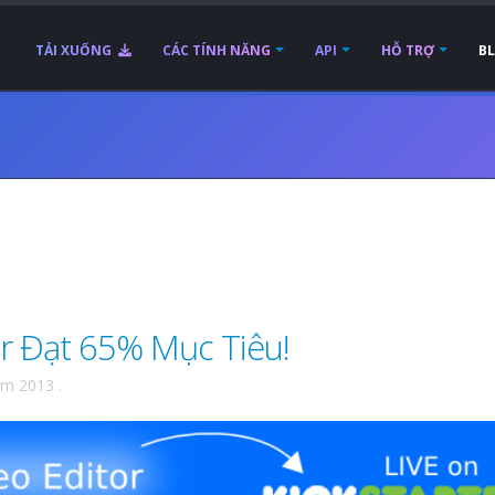
TẢI XUỐNG
CÁC TÍNH NĂNG
API
HỖ TRỢ
B
r Đạt 65% Mục Tiêu!
ăm 2013
.