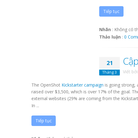
Tiếp tục
Nhãn
:
Không có t
Thảo luận
:
0 Com
Cập
21
Viết bở
Tháng 3
The OpenShot
Kickstarter campaign
is going strong,
raised over $3,500, which is over 17% of the goal. T
external websites (29% are coming from the Kickstart
In ...
Tiếp tục