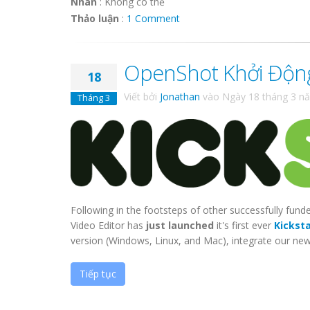
Nhãn
:
Không có thẻ
Thảo luận
:
1 Comment
OpenShot Khởi Động 
18
Viết bởi
Jonathan
vào
Ngày 18 tháng 3 n
Tháng 3
Following in the footsteps of other successfully fun
Video Editor has
just launched
it's first ever
Kickst
version (Windows, Linux, and Mac), integrate our new 
Tiếp tục