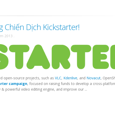
Chiến Dịch Kickstarter!
ăm 2013
.
ded open-source projects, such as
VLC
,
Kdenlive
, and
Novacut
, OpenS
arter campaign
, focused on raising funds to develop a cross-platfo
& powerful video editing engine, and improve our ...