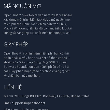
MÃ NGUỒN MỞ
OpenShot ™ được tạo ra vào năm 2008, với nỗ lực
xây dựng một trình biên tập video mã nguồn mở,
miễn phí cho Linux. Nó hiện có sẵn trên Linux,
Mac và Windows, hiện tại đã có hàng triệu lượt tải
xuống và đang tiếp tục phát triển như một dự án!
GIẤY PHÉP
OpenShot ™ là phần mềm miễn phí: bạn có thể
phân phối lại và / hoặc sửa đổi nó theo các điều
khoản của Giấy phép Công cộng GNU do Free
Software Foundation ban hành, phiên bản số 3
của Giấy phép hoặc (theo tùy chọn của bạn) bất
kỳ phiên bản nào mới hơn.
LIÊN HỆ
Địa chỉ:
2931 Ridge Rd #101, Rockwall, TX 75032, United States
Email
support@openshot.org
Hỗ trợ
Email
·
Diễn đàn
·
Discord