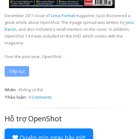
December 2011 issue of
Linux Format
magazine, I just discovered a
great article about OpenShot. The 4 page spread was written by
Jono
Bacon
, and also included a small mention on the cover. In addition,
OpenShot 1.4.0 was included on the DVD, which comes with the
magazine.
Over the past year, OpenShot ...
Tiếp tục
Nhãn
:
Không có thẻ
Thảo luận
:
0 Comments
Hỗ trợ OpenShot
Quyên góp ngay bây giờ!