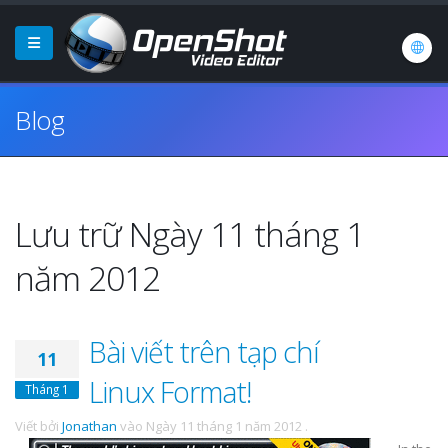
Blog
Lưu trữ Ngày 11 tháng 1
năm 2012
Bài viết trên tạp chí
11
Linux Format!
Tháng 1
Viết bởi
Jonathan
vào
Ngày 11 tháng 1 năm 2012
.