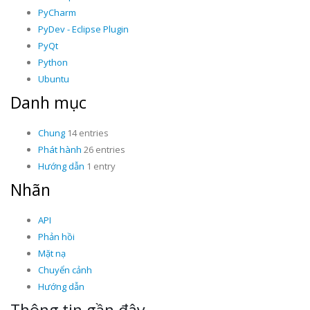
PyCharm
PyDev - Eclipse Plugin
PyQt
Python
Ubuntu
Danh mục
Chung
14 entries
Phát hành
26 entries
Hướng dẫn
1 entry
Nhãn
API
Phản hồi
Mặt nạ
Chuyển cảnh
Hướng dẫn