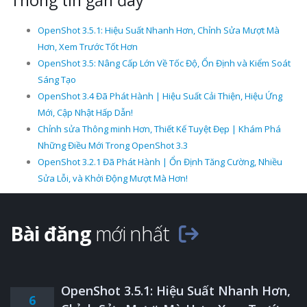
Thông tin gần đây
OpenShot 3.5.1: Hiệu Suất Nhanh Hơn, Chỉnh Sửa Mượt Mà
Hơn, Xem Trước Tốt Hơn
OpenShot 3.5: Nâng Cấp Lớn Về Tốc Độ, Ổn Định và Kiểm Soát
Sáng Tạo
OpenShot 3.4 Đã Phát Hành | Hiệu Suất Cải Thiện, Hiệu Ứng
Mới, Cập Nhật Hấp Dẫn!
Chỉnh sửa Thông minh Hơn, Thiết Kế Tuyệt Đẹp | Khám Phá
Những Điều Mới Trong OpenShot 3.3
OpenShot 3.2.1 Đã Phát Hành | Ổn Định Tăng Cường, Nhiều
Sửa Lỗi, và Khởi Động Mượt Mà Hơn!
Bài đăng
mới nhất
OpenShot 3.5.1: Hiệu Suất Nhanh Hơn,
6