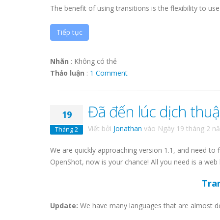
The benefit of using transitions is the flexibility to use 
Tiếp tục
Nhãn
:
Không có thẻ
Thảo luận
:
1 Comment
Đã đến lúc dịch thuậ
19
Viết bởi
Jonathan
vào
Ngày 19 tháng 2 n
Tháng 2
We are quickly approaching version 1.1, and need to fi
OpenShot, now is your chance! All you need is a we
Tra
Update:
We have many languages that are almost don