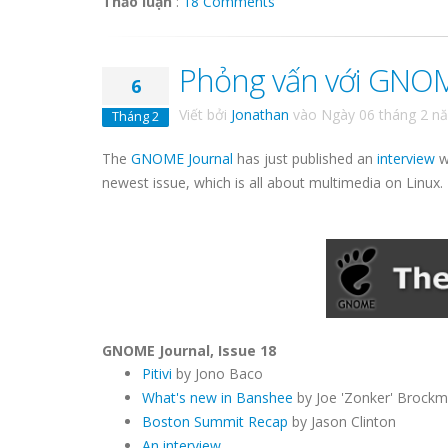
Thảo luận
:
18 Comments
Phỏng vấn với GNOM
6
Viết bởi
Jonathan
vào
Ngày 06 tháng 2 n
Tháng 2
The
GNOME Journal
has just published an
interview
w
newest issue, which is all about multimedia on Linux.
GNOME Journal, Issue 18
Pitivi
by Jono Baco
What's new
in Banshee
by Joe 'Zonker' Brockm
Boston Summit Recap
by Jason Clinton
An interview ...