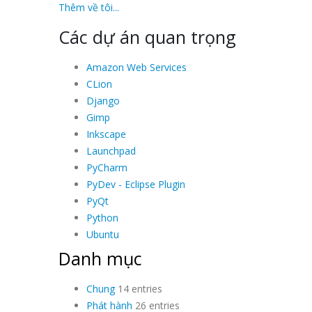
Thêm về tôi...
Các dự án quan trọng
Amazon Web Services
CLion
Django
Gimp
Inkscape
Launchpad
PyCharm
PyDev - Eclipse Plugin
PyQt
Python
Ubuntu
Danh mục
Chung
14 entries
Phát hành
26 entries