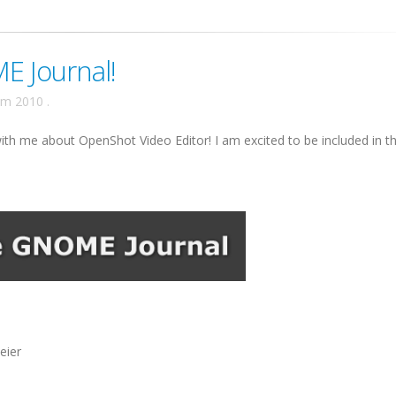
E Journal!
ăm 2010
.
ith me about OpenShot Video Editor! I am excited to be included in th
eier