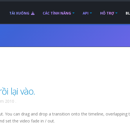
TẢI XUỐNG
CÁC TÍNH NĂNG
API
HỖ TRỢ
B
ồi lại vào.
ăm 2010
.
t. You can drag and drop a transition onto the timeline, overlapping 
nd set the video fade in / out.