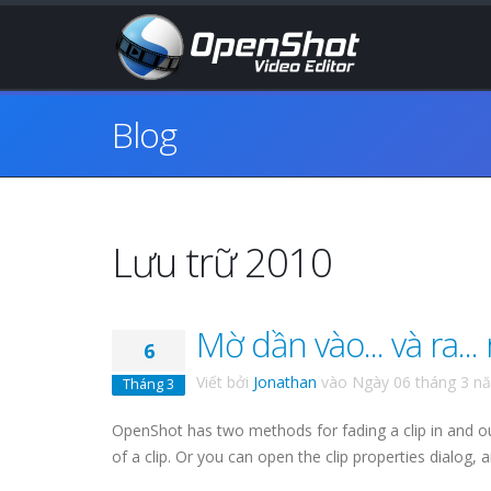
Blog
Lưu trữ 2010
Mờ dần vào... và ra... r
6
Viết bởi
Jonathan
vào
Ngày 06 tháng 3 n
Tháng 3
OpenShot has two methods for fading a clip in and ou
of a clip. Or you can open the clip properties dialog, a