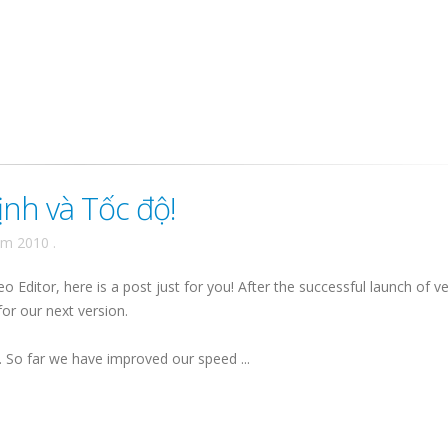
ịnh và Tốc độ!
ăm 2010
.
Editor, here is a post just for you! After the successful launch of v
or our next version.
d. So far we have improved our speed ...