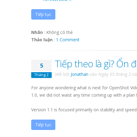
Tiếp tục
Nhãn
:
Không có thẻ
Thảo luận
:
1 Comment
Tiếp theo là gì? Ổn đ
5
Viết bởi
Jonathan
vào
Ngày 05 tháng 2 n
Tháng 2
For anyone wondering what is next for OpenShot Video 
1.0, we did not waist any time coming up with a plan f
Version 1.1 is focused primarily on stability and spee
Tiếp tục