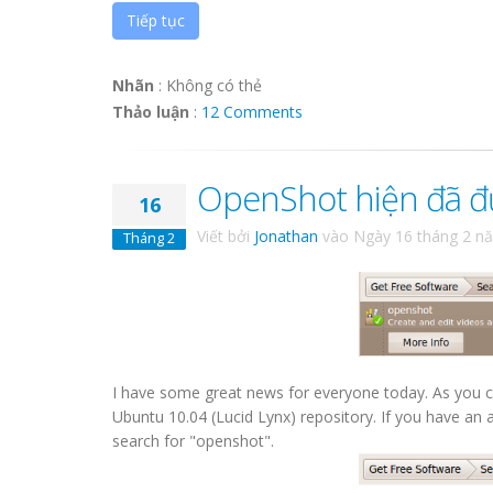
Tiếp tục
Nhãn
:
Không có thẻ
Thảo luận
:
12 Comments
OpenShot hiện đã đ
16
Viết bởi
Jonathan
vào
Ngày 16 tháng 2 n
Tháng 2
I have some great news for everyone today. As you can 
Ubuntu 10.04 (Lucid Lynx) repository. If you have an a
search for "openshot".