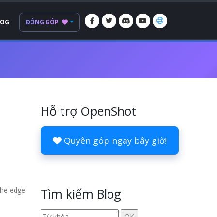
LOG
ĐÓNG GÓP
Hỗ trợ OpenShot
Quyên góp ngay bây giờ!
the edge
Tìm kiếm Blog