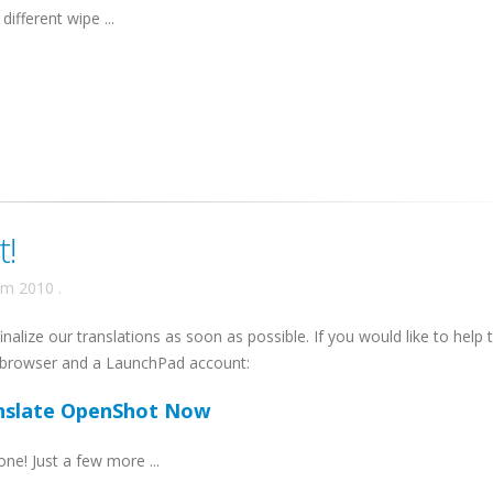
different wipe ...
t!
ăm 2010
.
nalize our translations as soon as possible. If you would like to help 
b browser and a LaunchPad account:
nslate OpenShot Now
e! Just a few more ...