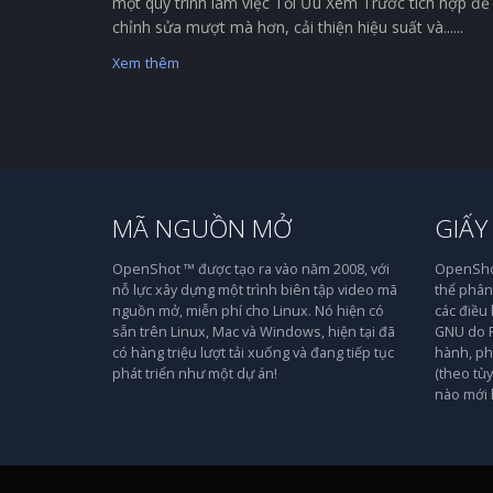
một quy trình làm việc Tối Ưu Xem Trước tích hợp để
chỉnh sửa mượt mà hơn, cải thiện hiệu suất và......
Xem thêm
MÃ NGUỒN MỞ
GIẤY
OpenShot ™ được tạo ra vào năm 2008, với
OpenShot
nỗ lực xây dựng một trình biên tập video mã
thể phân 
nguồn mở, miễn phí cho Linux. Nó hiện có
các điều
sẵn trên Linux, Mac và Windows, hiện tại đã
GNU do F
có hàng triệu lượt tải xuống và đang tiếp tục
hành, ph
phát triển như một dự án!
(theo tù
nào mới 