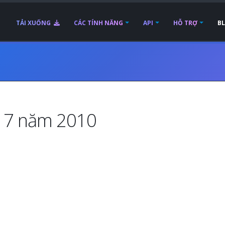
TẢI XUỐNG
CÁC TÍNH NĂNG
API
HỖ TRỢ
B
g 7 năm 2010