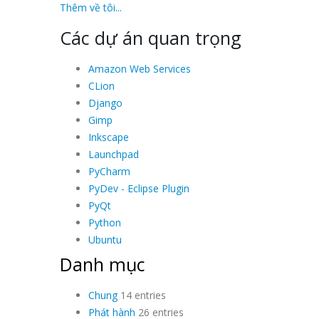
Thêm về tôi...
Các dự án quan trọng
Amazon Web Services
CLion
Django
Gimp
Inkscape
Launchpad
PyCharm
PyDev - Eclipse Plugin
PyQt
Python
Ubuntu
Danh mục
Chung
14 entries
Phát hành
26 entries