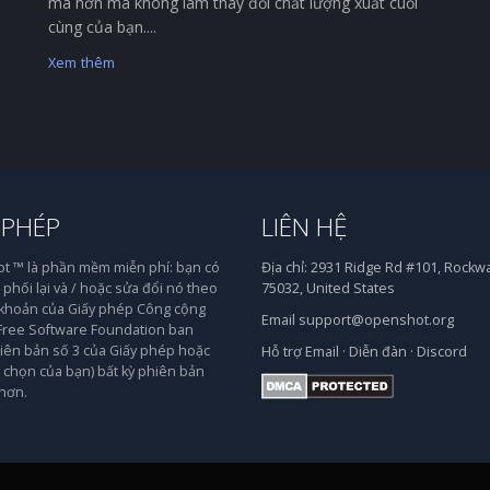
mà hơn mà không làm thay đổi chất lượng xuất cuối
cùng của bạn....
Xem thêm
 PHÉP
LIÊN HỆ
 ™ là phần mềm miễn phí: bạn có
Địa chỉ:
2931 Ridge Rd #101, Rockwal
phối lại và / hoặc sửa đổi nó theo
75032, United States
 khoản của Giấy phép Công cộng
Email
support@openshot.org
ree Software Foundation ban
iên bản số 3 của Giấy phép hoặc
Hỗ trợ
Email
·
Diễn đàn
·
Discord
y chọn của bạn) bất kỳ phiên bản
hơn.