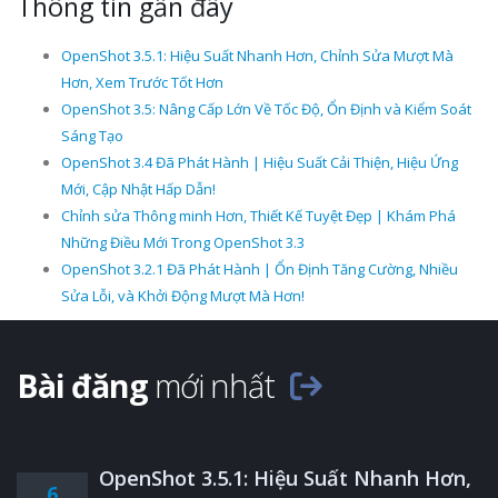
Thông tin gần đây
OpenShot 3.5.1: Hiệu Suất Nhanh Hơn, Chỉnh Sửa Mượt Mà
Hơn, Xem Trước Tốt Hơn
OpenShot 3.5: Nâng Cấp Lớn Về Tốc Độ, Ổn Định và Kiểm Soát
Sáng Tạo
OpenShot 3.4 Đã Phát Hành | Hiệu Suất Cải Thiện, Hiệu Ứng
Mới, Cập Nhật Hấp Dẫn!
Chỉnh sửa Thông minh Hơn, Thiết Kế Tuyệt Đẹp | Khám Phá
Những Điều Mới Trong OpenShot 3.3
OpenShot 3.2.1 Đã Phát Hành | Ổn Định Tăng Cường, Nhiều
Sửa Lỗi, và Khởi Động Mượt Mà Hơn!
Bài đăng
mới nhất
OpenShot 3.5.1: Hiệu Suất Nhanh Hơn,
6