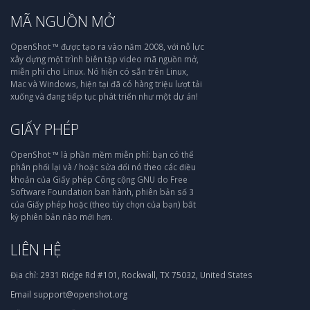
MÃ NGUỒN MỞ
OpenShot ™ được tạo ra vào năm 2008, với nỗ lực
xây dựng một trình biên tập video mã nguồn mở,
miễn phí cho Linux. Nó hiện có sẵn trên Linux,
Mac và Windows, hiện tại đã có hàng triệu lượt tải
xuống và đang tiếp tục phát triển như một dự án!
GIẤY PHÉP
OpenShot ™ là phần mềm miễn phí: bạn có thể
phân phối lại và / hoặc sửa đổi nó theo các điều
khoản của Giấy phép Công cộng GNU do Free
Software Foundation ban hành, phiên bản số 3
của Giấy phép hoặc (theo tùy chọn của bạn) bất
kỳ phiên bản nào mới hơn.
LIÊN HỆ
Địa chỉ:
2931 Ridge Rd #101, Rockwall, TX 75032, United States
Email
support@openshot.org