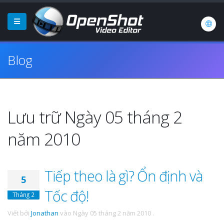
Blog
Lưu trữ Ngày 05 tháng 2
năm 2010
Tiếp theo là gì? Ổn định và
5
Tốc độ!
Tháng 2
Viết bởi
Jonathan
vào
Ngày 05 tháng 2 năm 2010
.