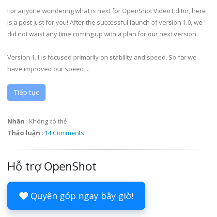
For anyone wondering what is next for OpenShot Video Editor, here
is a post just for you! After the successful launch of version 1.0, we
did not waist any time coming up with a plan for our next version.
Version 1.1 is focused primarily on stability and speed. So far we
have improved our speed ...
Tiếp tục
Nhãn
:
Không có thẻ
Thảo luận
:
14 Comments
Hỗ trợ OpenShot
Quyên góp ngay bây giờ!