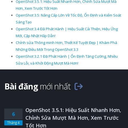
OpenShot 3.5.1: Hiệu Suất Nhanh Hơn, Chỉnh Sửa Mượt Mà
Hơn, Xem Trước Tốt Hơn
OpenShot 3.5: Nâng Cấp Lớn Về Tốc Độ, Ổn Định và Kiểm Soát
Sáng Tạo
OpenShot 3.4 Đã Phát Hành | Hiệu Suất Cải Thiện, Hiệu Ứng
Mới, Cập Nhật Hấp Dẫn!
Chỉnh sửa Thông minh Hơn, Thiết Kế Tuyệt Đẹp | Khám Phá
Những Điều Mới Trong OpenShot 3.3
OpenShot 3.2.1 Đã Phát Hành | Ổn Định Tăng Cường, Nhiều
Sửa Lỗi, và Khởi Động Mượt Mà Hơn!
Bài đăng
mới nhất
OpenShot 3.5.1: Hiệu Suất Nhanh Hơn,
6
Chỉnh Sửa Mượt Mà Hơn, Xem Trước
Tháng 4
Tốt Hơn