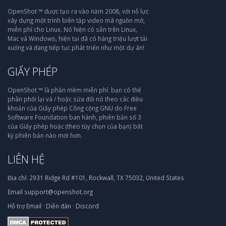
OpenShot ™ được tạo ra vào năm 2008, với nỗ lực
xây dựng một trình biên tập video mã nguồn mở,
miễn phí cho Linux. Nó hiện có sẵn trên Linux,
Mac và Windows, hiện tại đã có hàng triệu lượt tải
xuống và đang tiếp tục phát triển như một dự án!
GIẤY PHÉP
OpenShot ™ là phần mềm miễn phí: bạn có thể
phân phối lại và / hoặc sửa đổi nó theo các điều
khoản của Giấy phép Công cộng GNU do Free
Software Foundation ban hành, phiên bản số 3
của Giấy phép hoặc (theo tùy chọn của bạn) bất
kỳ phiên bản nào mới hơn.
LIÊN HỆ
Địa chỉ:
2931 Ridge Rd #101, Rockwall, TX 75032, United States
Email
support@openshot.org
Hỗ trợ
Email
·
Diễn đàn
·
Discord