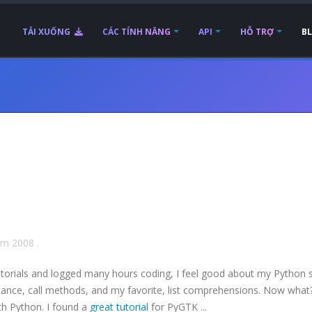
TẢI XUỐNG
CÁC TÍNH NĂNG
API
HỖ TRỢ
B
ăm 2008
.
rials and logged many hours coding, I feel good about my Python ski
ritance, call methods, and my favorite, list comprehensions. Now what
th Python. I found a
great tutorial
for
PyGTK
...