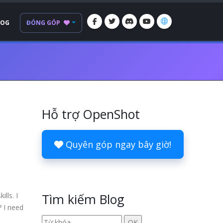
LOG
ĐÓNG GÓP
Hỗ trợ OpenShot
Quyên góp ngay bây giờ!
lls. I
Tìm kiếm Blog
? I need