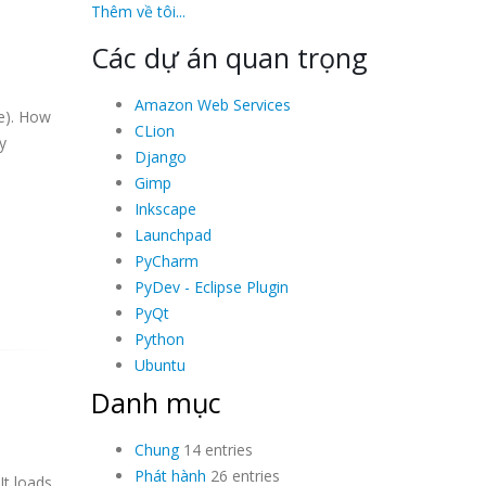
Thêm về tôi...
Các dự án quan trọng
Amazon Web Services
se). How
CLion
y
Django
Gimp
Inkscape
Launchpad
PyCharm
PyDev - Eclipse Plugin
PyQt
Python
Ubuntu
Danh mục
Chung
14 entries
Phát hành
26 entries
It loads