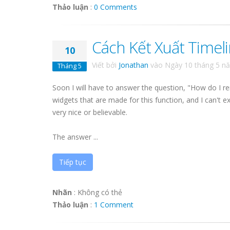
Thảo luận
:
0 Comments
Cách Kết Xuất Timel
10
Viết bởi
Jonathan
vào
Ngày 10 tháng 5 n
Tháng 5
Soon I will have to answer the question, "How do I re
widgets that are made for this function, and I can't 
very nice or believable.
The answer ...
Tiếp tục
Nhãn
:
Không có thẻ
Thảo luận
:
1 Comment