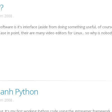
?
ăm 2008
.
ftware is it's interface (aside from doing something useful, of cour
 Case in point, their are many video editors for Linux... so why is nobod
hanh Python
ăm 2008
.
g. It's my first working Python code using the gstreamer framework. 