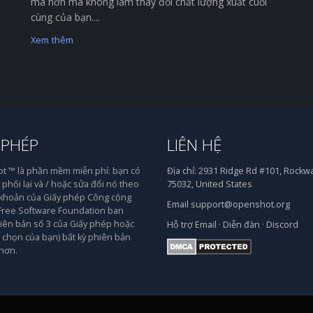
mà hơn mà không làm thay đổi chất lượng xuất cuối
cùng của bạn....
Xem thêm
 PHÉP
LIÊN HỆ
 ™ là phần mềm miễn phí: bạn có
Địa chỉ:
2931 Ridge Rd #101, Rockwal
phối lại và / hoặc sửa đổi nó theo
75032, United States
 khoản của Giấy phép Công cộng
Email
support@openshot.org
ree Software Foundation ban
iên bản số 3 của Giấy phép hoặc
Hỗ trợ
Email
·
Diễn đàn
·
Discord
y chọn của bạn) bất kỳ phiên bản
hơn.