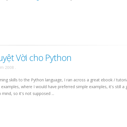
yệt Vời cho Python
ăm 2008
.
g skills to the Python language, I ran across a great
ebook
/ tutori
 examples, where I would have preferred simple examples, it's still a 
 mind, so it's not supposed ...