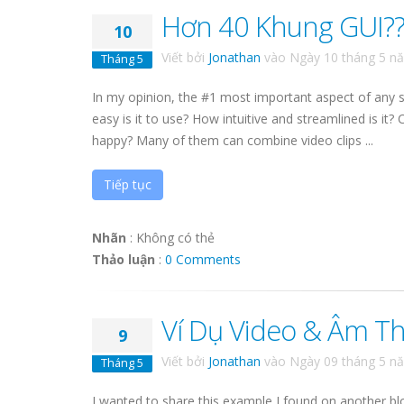
Hơn 40 Khung GUI??
10
Viết bởi
Jonathan
vào
Ngày 10 tháng 5 n
Tháng 5
In my opinion, the #1 most important aspect of any so
easy is it to use? How intuitive and streamlined is it?
happy? Many of them can combine video clips ...
Tiếp tục
Nhãn
:
Không có thẻ
Thảo luận
:
0 Comments
Ví Dụ Video & Âm T
9
Viết bởi
Jonathan
vào
Ngày 09 tháng 5 n
Tháng 5
I wanted to share this example I found on another blo