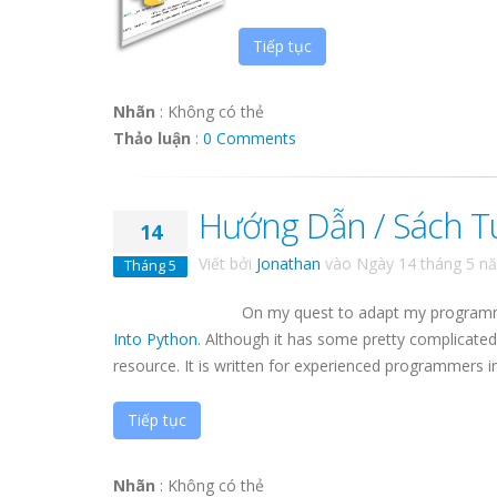
Tiếp tục
Nhãn
:
Không có thẻ
Thảo luận
:
0 Comments
Hướng Dẫn / Sách Tu
14
Viết bởi
Jonathan
vào
Ngày 14 tháng 5 n
Tháng 5
On my quest to adapt my programmin
Into Python
. Although it has some pretty complicated
resource. It is written for experienced programmers in
Tiếp tục
Nhãn
:
Không có thẻ