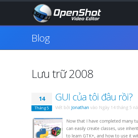
Blog
Lưu trữ 2008
GUI của tôi đâu rồi?
14
Viết bởi
Jonathan
vào
Ngày 14 tháng 5 n
Tháng 5
Now that I have completed many tuto
can easily create classes, use inhe
to learn
GTK
+, and how to use it wi