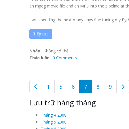
an mpeg movie file and an MP3 into the pipeline at t
I will spending the next many days fine tuning my Pytho
Tiếp tục
Nhãn
:
Không có thẻ
Thảo luận
:
0 Comments
1
5
6
7
8
9
Lưu trữ hàng tháng
Tháng 4 2008
Tháng 5 2008
Tháng 6 2008