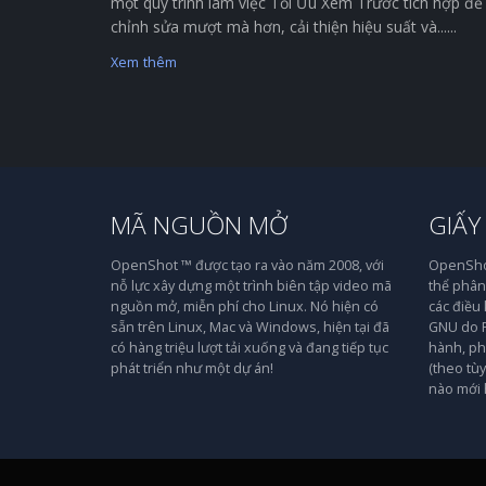
một quy trình làm việc Tối Ưu Xem Trước tích hợp để
chỉnh sửa mượt mà hơn, cải thiện hiệu suất và......
Xem thêm
MÃ NGUỒN MỞ
GIẤY
OpenShot ™ được tạo ra vào năm 2008, với
OpenShot
nỗ lực xây dựng một trình biên tập video mã
thể phân 
nguồn mở, miễn phí cho Linux. Nó hiện có
các điều
sẵn trên Linux, Mac và Windows, hiện tại đã
GNU do F
có hàng triệu lượt tải xuống và đang tiếp tục
hành, ph
phát triển như một dự án!
(theo tù
nào mới 