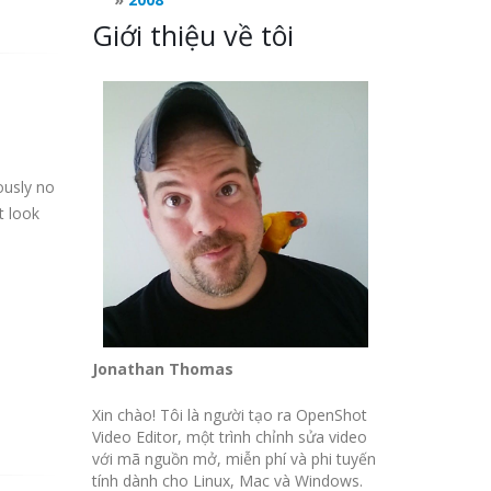
Giới thiệu về tôi
ously no
t look
Jonathan Thomas
Xin chào! Tôi là người tạo ra OpenShot
Video Editor, một trình chỉnh sửa video
với mã nguồn mở, miễn phí và phi tuyến
tính dành cho Linux, Mac và Windows.