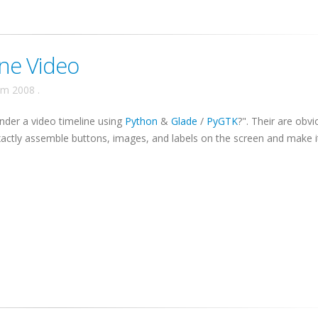
ine Video
ăm 2008
.
nder a video timeline using
Python
&
Glade
/
PyGTK
?". Their are obvi
exactly assemble buttons, images, and labels on the screen and make i