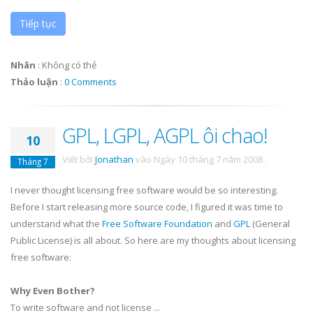
Tiếp tục
Nhãn
:
Không có thẻ
Thảo luận
:
0 Comments
GPL, LGPL, AGPL ôi chao!
10
Viết bởi
Jonathan
vào
Ngày 10 tháng 7 năm 2008
.
Tháng 7
I never thought licensing free software would be so interesting.
Before I start releasing more source code, I figured it was time to
understand what the
Free Software Foundation
and
GPL
(General
Public License) is all about. So here are my thoughts about licensing
free software:
Why Even Bother?
To write software and not license ...