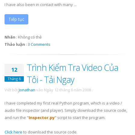
I have also been in contact with many ...
Tiếp tục
Nhãn
:
Không có thẻ
Thảo luận
:
3 Comments
Trình Kiểm Tra Video Của
12
Tôi - Tải Ngay
Tháng 6
Viết bởi
Jonathan
vào
Ngày 12 tháng 6 năm 2008
.
I have completed my first real Python program, which is a video /
audio file inspector (and player). Simply download the source code,
and run the "
Inspector.py
" script to start the program.
Click here
to download the source code.