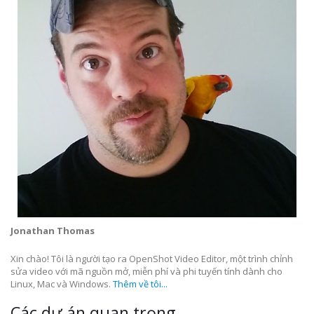
Jonathan Thomas
Xin chào! Tôi là người tạo ra OpenShot Video Editor, một trình chỉnh
sửa video với mã nguồn mở, miễn phí và phi tuyến tính dành cho
Linux, Mac và Windows.
Thêm về tôi...
Các dự án quan trọng