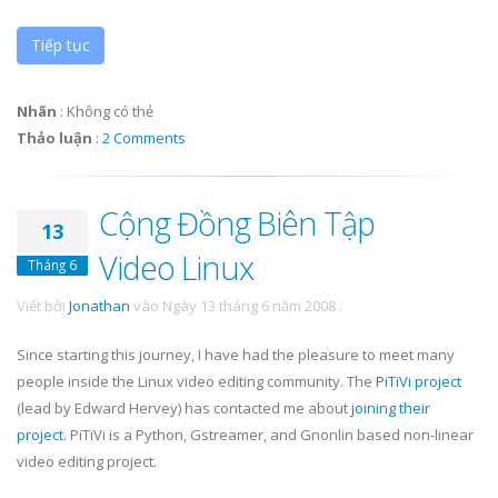
Tiếp tục
Nhãn
:
Không có thẻ
Thảo luận
:
2 Comments
Cộng Đồng Biên Tập
13
Video Linux
Tháng 6
Viết bởi
Jonathan
vào
Ngày 13 tháng 6 năm 2008
.
Since starting this journey, I have had the pleasure to meet many
people inside the Linux video editing community. The
PiTiVi
project
(lead by Edward Hervey) has contacted me about
joining their
project
.
PiTiVi
is a Python,
Gstreamer
, and
Gnonlin
based non-linear
video editing project.