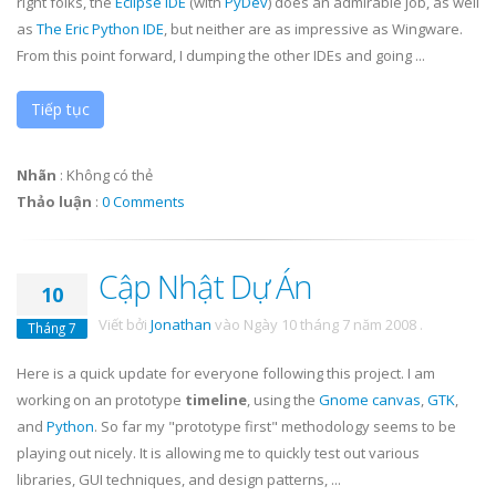
right folks, the
Eclipse
IDE
(with
PyDev
) does an admirable job, as well
as
The Eric Python
IDE
, but neither are as impressive as
Wingware
.
From this point forward, I dumping the other IDEs and going ...
Tiếp tục
Nhãn
:
Không có thẻ
Thảo luận
:
0 Comments
Cập Nhật Dự Án
10
Viết bởi
Jonathan
vào
Ngày 10 tháng 7 năm 2008
.
Tháng 7
Here is a quick update for everyone following this project. I am
working on an prototype
timeline
, using the
Gnome canvas
,
GTK
,
and
Python
. So far my "prototype first" methodology seems to be
playing out nicely. It is allowing me to quickly test out various
libraries, GUI techniques, and design patterns, ...