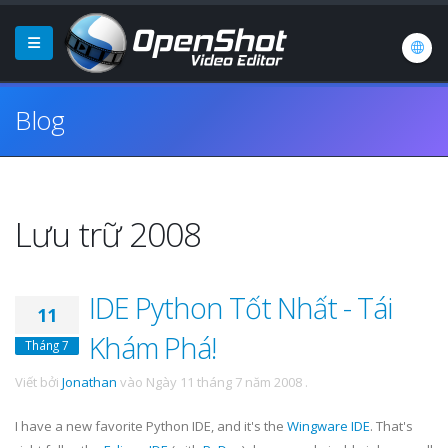
Blog
Lưu trữ 2008
IDE Python Tốt Nhất - Tái
11
Khám Phá!
Tháng 7
Viết bởi
Jonathan
vào
Ngày 11 tháng 7 năm 2008
.
I have a new favorite Python
IDE
, and it's the
Wingware
IDE
. That's