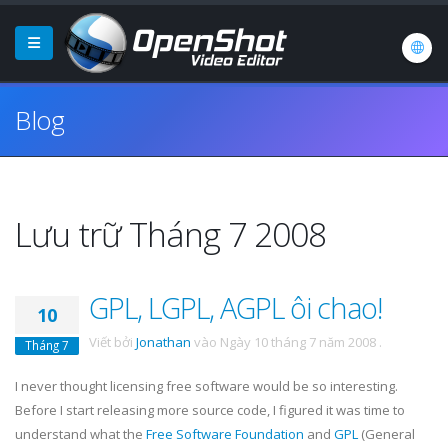
Blog
Lưu trữ Tháng 7 2008
GPL, LGPL, AGPL ôi chao!
10
Viết bởi
Jonathan
vào
Ngày 10 tháng 7 năm 2008
.
Tháng 7
I never thought licensing free software would be so interesting.
Before I start releasing more source code, I figured it was time to
understand what the
Free Software Foundation
and
GPL
(General