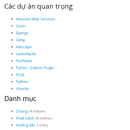
Các dự án quan trọng
Amazon Web Services
CLion
Django
Gimp
Inkscape
Launchpad
PyCharm
PyDev - Eclipse Plugin
PyQt
Python
Ubuntu
Danh mục
Chung
14 entries
Phát hành
26 entries
Hướng dẫn
1 entry