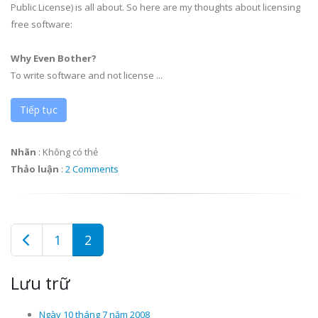
Public License) is all about. So here are my thoughts about licensing
free software:
Why Even Bother?
To write software and not license ...
Tiếp tục
Nhãn
:
Không có thẻ
Thảo luận
:
2 Comments
1
2
Lưu trữ
Ngày 10 tháng 7 năm 2008