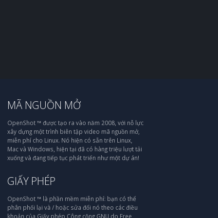
MÃ NGUỒN MỞ
OpenShot ™ được tạo ra vào năm 2008, với nỗ lực
xây dựng một trình biên tập video mã nguồn mở,
miễn phí cho Linux. Nó hiện có sẵn trên Linux,
Mac và Windows, hiện tại đã có hàng triệu lượt tải
xuống và đang tiếp tục phát triển như một dự án!
GIẤY PHÉP
OpenShot ™ là phần mềm miễn phí: bạn có thể
phân phối lại và / hoặc sửa đổi nó theo các điều
khoản của Giấy phép Công cộng GNU do Free