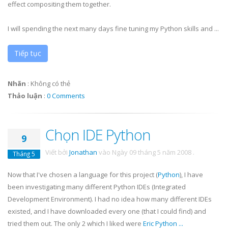
effect compositing them together.
I will spending the next many days fine tuning my Python skills and ...
Tiếp tục
Nhãn
:
Không có thẻ
Thảo luận
:
0 Comments
Chọn IDE Python
9
Viết bởi
Jonathan
vào
Ngày 09 tháng 5 năm 2008
.
Tháng 5
Now that I've chosen a language for this project (
Python
), I have
been investigating many different Python
IDEs
(Integrated
Development Environment). I had no idea how many different
IDEs
existed, and I have downloaded every one (that I could find) and
tried them out. The only 2 which I liked were
Eric Python
...