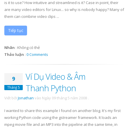
is it to use? How intuitive and streamlined is it? Case in point, their
are many video editors for Linux... so why is nobody happy? Many of
them can combine video clips ...
Tiếp tục
Nhãn
:
Không có thẻ
Thảo luận
:
0 Comments
Ví Dụ Video & Âm
9
Thanh Python
Tháng 5
Viết bởi
Jonathan
vào
Ngày 09 tháng 5 năm 2008
.
I wanted to share this example I found on another blog. It's my first
working Python code using the gstreamer framework. It loads an
mpeg movie file and an MP3 into the pipeline at the same time, in