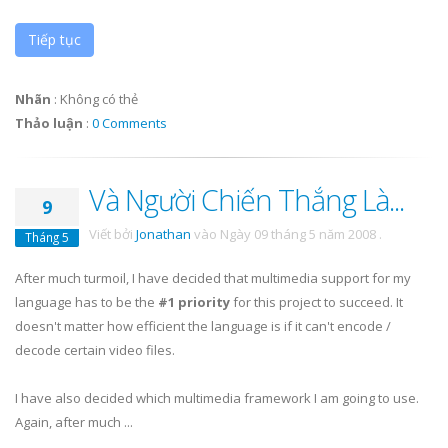
Tiếp tục
Nhãn
:
Không có thẻ
Thảo luận
:
0 Comments
Và Người Chiến Thắng Là...
9
Viết bởi
Jonathan
vào
Ngày 09 tháng 5 năm 2008
.
Tháng 5
After much turmoil, I have decided that multimedia support for my
language has to be the
#1 priority
for this project to succeed. It
doesn't matter how efficient the language is if it can't encode /
decode certain video files.
I have also decided which multimedia framework I am going to use.
Again, after much ...