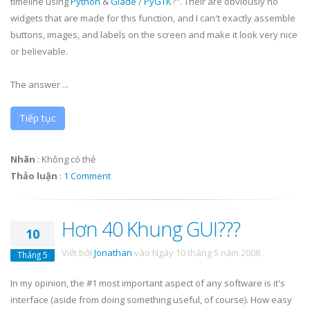
timeline using
Python
&
Glade
/
PyGTK
?". Their are obviously no
widgets that are made for this function, and I can't exactly assemble
buttons, images, and labels on the screen and make it look very nice
or believable.
The answer ...
Tiếp tục
Nhãn
:
Không có thẻ
Thảo luận
:
1 Comment
Hơn 40 Khung GUI???
10
Viết bởi
Jonathan
vào
Ngày 10 tháng 5 năm 2008
.
Tháng 5
In my opinion, the #1 most important aspect of any software is it's
interface (aside from doing something useful, of course). How easy