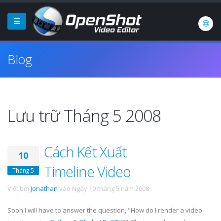
Blog
Lưu trữ Tháng 5 2008
Cách Kết Xuất
10
Timeline Video
Tháng 5
Viết bởi
Jonathan
vào
Ngày 10 tháng 5 năm 2008
.
Soon I will have to answer the question, "How do I render a video