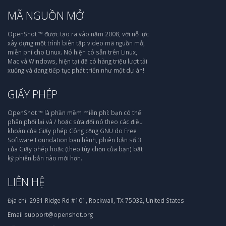
MÃ NGUỒN MỞ
OpenShot ™ được tạo ra vào năm 2008, với nỗ lực
xây dựng một trình biên tập video mã nguồn mở,
miễn phí cho Linux. Nó hiện có sẵn trên Linux,
Mac và Windows, hiện tại đã có hàng triệu lượt tải
xuống và đang tiếp tục phát triển như một dự án!
GIẤY PHÉP
OpenShot ™ là phần mềm miễn phí: bạn có thể
phân phối lại và / hoặc sửa đổi nó theo các điều
khoản của Giấy phép Công cộng GNU do Free
Software Foundation ban hành, phiên bản số 3
của Giấy phép hoặc (theo tùy chọn của bạn) bất
kỳ phiên bản nào mới hơn.
LIÊN HỆ
Địa chỉ:
2931 Ridge Rd #101, Rockwall, TX 75032, United States
Email
support@openshot.org