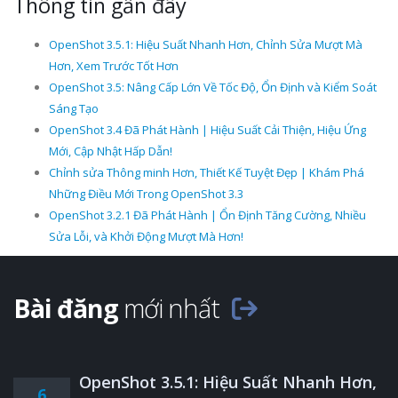
Thông tin gần đây
OpenShot 3.5.1: Hiệu Suất Nhanh Hơn, Chỉnh Sửa Mượt Mà
Hơn, Xem Trước Tốt Hơn
OpenShot 3.5: Nâng Cấp Lớn Về Tốc Độ, Ổn Định và Kiểm Soát
Sáng Tạo
OpenShot 3.4 Đã Phát Hành | Hiệu Suất Cải Thiện, Hiệu Ứng
Mới, Cập Nhật Hấp Dẫn!
Chỉnh sửa Thông minh Hơn, Thiết Kế Tuyệt Đẹp | Khám Phá
Những Điều Mới Trong OpenShot 3.3
OpenShot 3.2.1 Đã Phát Hành | Ổn Định Tăng Cường, Nhiều
Sửa Lỗi, và Khởi Động Mượt Mà Hơn!
Bài đăng
mới nhất
OpenShot 3.5.1: Hiệu Suất Nhanh Hơn,
6