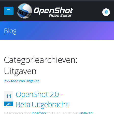
Blog
Categoriearchieven:
Uitgaven
RSS-feed van Uitgaven
OpenShot 2.0 -
11
Beta Uitgebracht!
Jan
Geschreven door
Jonathan
op
11 januari 2016
in
Uitgaven
.