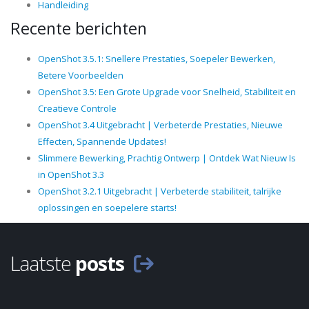
Handleiding
Recente berichten
OpenShot 3.5.1: Snellere Prestaties, Soepeler Bewerken,
Betere Voorbeelden
OpenShot 3.5: Een Grote Upgrade voor Snelheid, Stabiliteit en
Creatieve Controle
OpenShot 3.4 Uitgebracht | Verbeterde Prestaties, Nieuwe
Effecten, Spannende Updates!
Slimmere Bewerking, Prachtig Ontwerp | Ontdek Wat Nieuw Is
in OpenShot 3.3
OpenShot 3.2.1 Uitgebracht | Verbeterde stabiliteit, talrijke
oplossingen en soepelere starts!
Laatste
posts