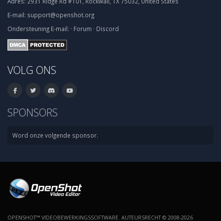
Adres:
2931 Ridge Rd #101, Rockwall, TX 75032, United States
E-mail:
support@openshot.org
Ondersteuning
E-mail:
·
Forum
·
Discord
VOLG ONS
SPONSORS
Word onze volgende sponsor.
OPENSHOT™ VIDEOBEWERKINGSSOFTWARE. AUTEURSRECHT © 2008-2026