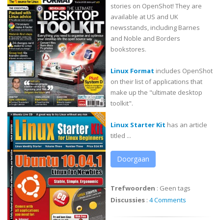
stories on OpenShot! They are
available at US and UK
newsstands, including Barnes
and Noble and Borders
bookstores.
Linux Format
includes OpenShot
on their list of applications that
make up the "ultimate desktop
toolkit".
Linux Starter Kit
has an article
titled ...
Doorgaan
Trefwoorden
:
Geen tags
Discussies
:
4 Comments