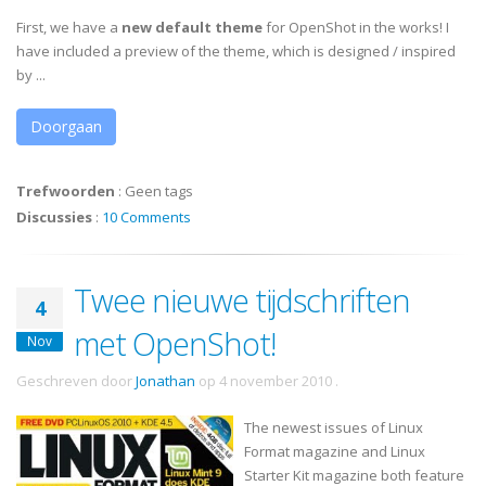
First, we have a
new default theme
for OpenShot in the works! I
have included a preview of the theme, which is designed / inspired
by ...
Doorgaan
Trefwoorden
:
Geen tags
Discussies
:
10 Comments
Twee nieuwe tijdschriften
4
met OpenShot!
Nov
Geschreven door
Jonathan
op
4 november 2010
.
The newest issues of Linux
Format magazine and Linux
Starter Kit magazine both feature