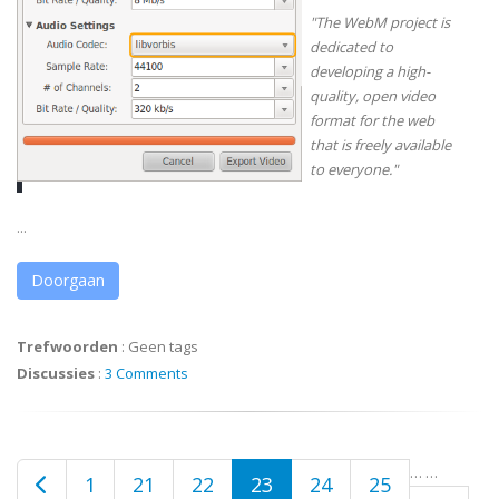
"The WebM project is
dedicated to
developing a high-
quality, open video
format for the web
that is freely available
to everyone."
...
Doorgaan
Trefwoorden
:
Geen tags
Discussies
:
3 Comments
…
…
1
21
22
23
24
25