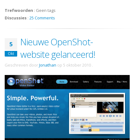
Trefwoorden
:
Geen tags
Discussies
:
25 Comments
Nieuwe OpenShot-
5
website gelanceerd!
Okt
Geschreven door
Jonathan
op
5 oktober 2010
.