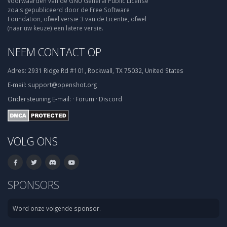
voorwaarden van de GNU General Public License
zoals gepubliceerd door de Free Software
Foundation, ofwel versie 3 van de Licentie, ofwel
(naar uw keuze) een latere versie.
NEEM CONTACT OP
Adres:
2931 Ridge Rd #101, Rockwall, TX 75032, United States
E-mail:
support@openshot.org
Ondersteuning
E-mail:
·
Forum
·
Discord
VOLG ONS
SPONSORS
Word onze volgende sponsor.