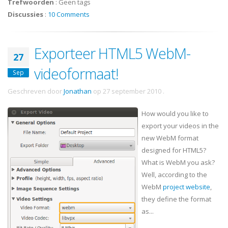
Trefwoorden
:
Geen tags
Discussies
:
10 Comments
Exporteer HTML5 WebM-
27
videoformaat!
Sep
Geschreven door
Jonathan
op
27 september 2010
.
How would you like to
export your videos in the
new WebM format
designed for HTML5?
What is WebM you ask?
Well, according to the
WebM
project website
,
they define the format
as...