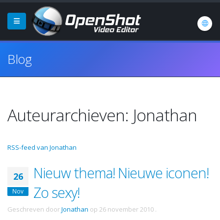
Blog
Auteurarchieven: Jonathan
RSS-feed van Jonathan
Nieuw thema! Nieuwe iconen!
26
Zo sexy!
Nov
Geschreven door
Jonathan
op
26 november 2010
.