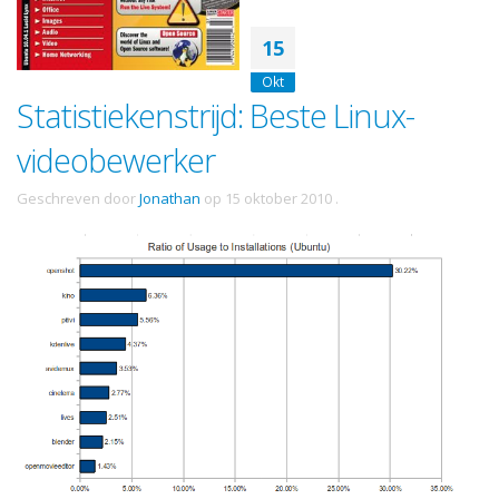
15
Okt
Statistiekenstrijd: Beste Linux-
videobewerker
Geschreven door
Jonathan
op
15 oktober 2010
.