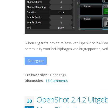
Ik ben erg trots om de release van OpenShot 2.4.3 aa
community voor het bijdragen van bugrapporten, verbe
Doorgaan
Trefwoorden
:
Geen tags
Discussies
:
13 Comments
OpenShot 2.4.2 Uitgebr
30