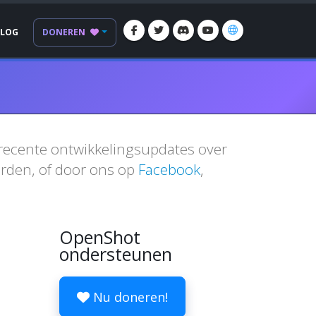
BLOG
DONEREN
 recente ontwikkelingsupdates over
den, of door ons op
Facebook
,
OpenShot
ondersteunen
Nu doneren!