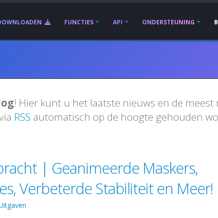
DOWNLOADEN
FUNCTIES
API
ONDERSTEUNING
log
! Hier kunt u het laatste nieuws en de meest
 via
RSS
automatisch op de hoogte gehouden wor
bracht | Geanimeerde Maskers,
s, Verbeterde Stabiliteit en Meer!
Uitgaven
.