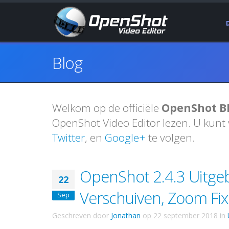
Blog
Welkom op de officiële
OpenShot B
OpenShot Video Editor lezen. U kunt
Twitter
, en
Google+
te volgen.
OpenShot 2.4.3 Uitge
22
Verschuiven, Zoom Fixe
Sep
Geschreven door
Jonathan
op
22 september 2018
in