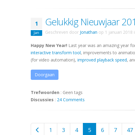
Gelukkig Nieuwjaar 20
1
Geschreven door
Jonathan
op
1 januari 2018
Jan
Happy New Year!
Last year was an amazing year f
interactive transform tool
, improvements to animati
(for video automation),
improved playback speed
, an
Doorgaan
Trefwoorden
:
Geen tags
Discussies
:
24 Comments
1
3
4
5
6
7
47