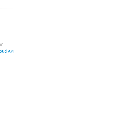
ew
loud API