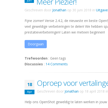
Meer Plezier!
Jun
Geschreven door
Jonathan
op
30 juni 2018
in
Uitgave
Fijne zomer! Versie 2.4.2, de nieuwste en beste Open
veel geweldige verbeteringen te delen! We hebben spa
prestatieverbeteringen! Laten we meteen beginnen!
Doorgaan
Trefwoorden
:
Geen tags
Discussies
:
14 Comments
Oproep voor vertaling
18
Geschreven door
Jonathan
op
18 april 2018
i
Apr
Help ons OpenShot geweldig te laten werken in jouw m