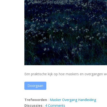
Een praktische kijk op hoe maskers en overgangen we
Doorgaan
Trefwoorden
:
Masker
Overgang
Handleiding
Discussies
:
4 Comments