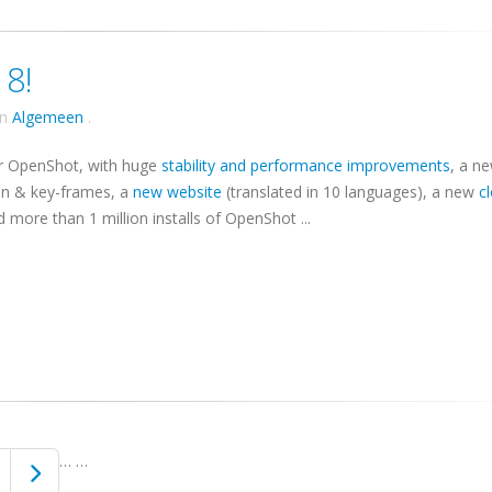
18!
in
Algemeen
.
or OpenShot, with huge
stability and performance improvements
, a n
on & key-frames, a
new website
(translated in 10 languages), a new
c
d more than 1 million installs of OpenShot ...
…
…