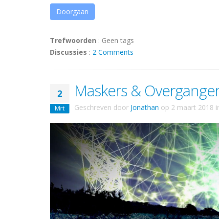
Doorgaan
Trefwoorden
:
Geen tags
Discussies
:
2 Comments
Maskers & Overgangen 
2
Geschreven door
Jonathan
op
2 maart 2018
i
Mrt