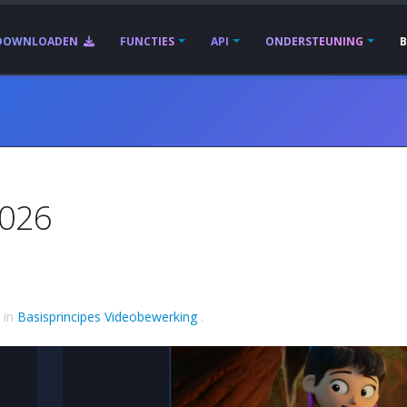
DOWNLOADEN
FUNCTIES
API
ONDERSTEUNING
2026
in
Basisprincipes Videobewerking
.