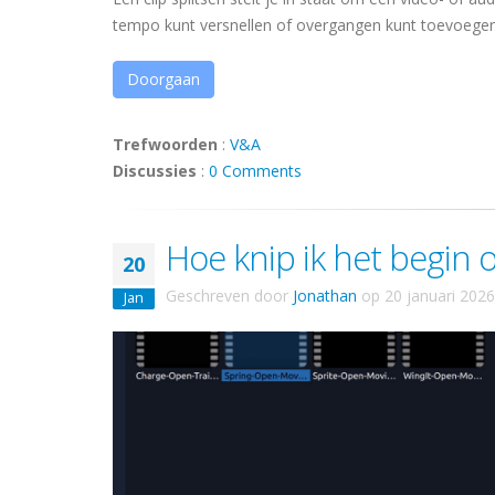
tempo kunt versnellen of overgangen kunt toevoegen
Doorgaan
Trefwoorden
:
V&A
Discussies
:
0 Comments
Hoe knip ik het begin o
20
Geschreven door
Jonathan
op
20 januari 2026
Jan