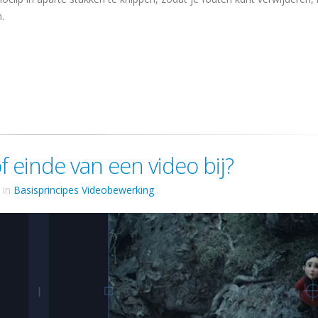
.
f einde van een video bij?
in
Basisprincipes Videobewerking
.