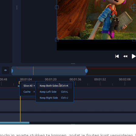
dioclip in aparte stukken te knippen, zodat je fouten kunt verwijderen,