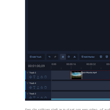
Een clip splitsen stelt je in staat om een video- of au