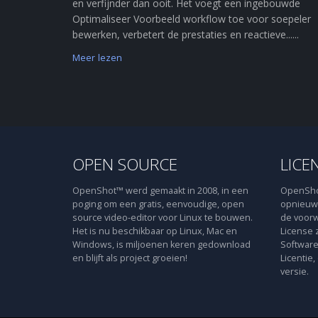
en verfijnder dan ooit. Het voegt een ingebouwde
Optimaliseer Voorbeeld workflow toe voor soepeler
bewerken, verbetert de prestaties en reactieve......
Meer lezen
OPEN SOURCE
LICE
OpenShot™ werd gemaakt in 2008, in een
OpenShot
poging om een gratis, eenvoudige, open
opnieuw 
source video-editor voor Linux te bouwen.
de voorw
Het is nu beschikbaar op Linux, Mac en
License 
Windows, is miljoenen keren gedownload
Software
en blijft als project groeien!
Licentie,
versie.