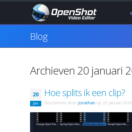
Blog
Archieven 20 januari 
Hoe splits ik een clip?
20
Geschreven door
Jonathan
op
20 januari 2026
Jan