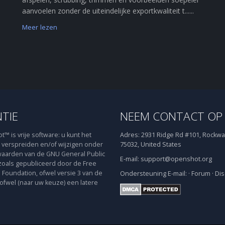
aanvoelen zonder de uiteindelijke exportkwaliteit t......
Meer lezen
NTIE
NEEM CONTACT OP
™ is vrije software: u kunt het
Adres:
2931 Ridge Rd #101, Rockwal
verspreiden en/of wijzigen onder
75032, United States
aarden van de GNU General Public
E-mail:
support@openshot.org
zoals gepubliceerd door de Free
 Foundation, ofwel versie 3 van de
Ondersteuning
E-mail:
·
Forum
·
Dis
 ofwel (naar uw keuze) een latere