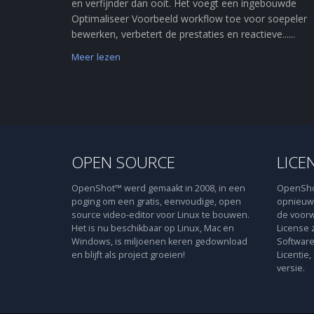
en verfijnder dan ooit. Het voegt een ingebouwde
Optimaliseer Voorbeeld workflow toe voor soepeler
bewerken, verbetert de prestaties en reactieve......
Meer lezen
OPEN SOURCE
LICE
OpenShot™ werd gemaakt in 2008, in een
OpenShot
poging om een gratis, eenvoudige, open
opnieuw 
source video-editor voor Linux te bouwen.
de voorw
Het is nu beschikbaar op Linux, Mac en
License 
Windows, is miljoenen keren gedownload
Software
en blijft als project groeien!
Licentie,
versie.