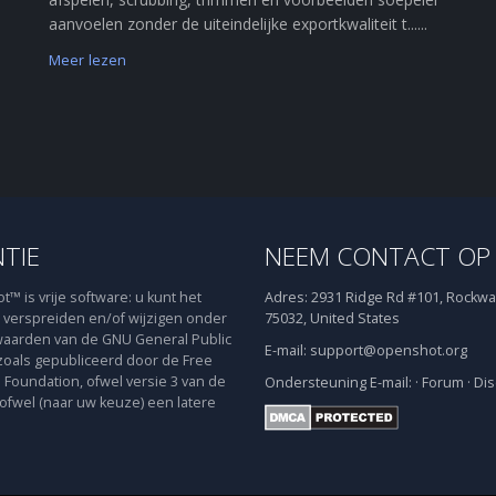
aanvoelen zonder de uiteindelijke exportkwaliteit t......
Meer lezen
NTIE
NEEM CONTACT OP
™ is vrije software: u kunt het
Adres:
2931 Ridge Rd #101, Rockwal
verspreiden en/of wijzigen onder
75032, United States
aarden van de GNU General Public
E-mail:
support@openshot.org
zoals gepubliceerd door de Free
 Foundation, ofwel versie 3 van de
Ondersteuning
E-mail:
·
Forum
·
Dis
 ofwel (naar uw keuze) een latere