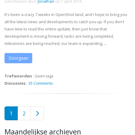
Geschreven door
Jonathan
op
7 april 2014
.
It's been a crazy 7 weeks in OpenShot land, and I hope to bring you
all the latest news and developments to catch you up. If you don't
have time to read this entire update, then just know that
development is moving forward, tasks are being completed,
milestones are being reached, our team is expanding, ...
Doorgaan
Trefwoorden
:
Geen tags
Discussies
:
35 Comments
1
2
Maandelijkse archieven