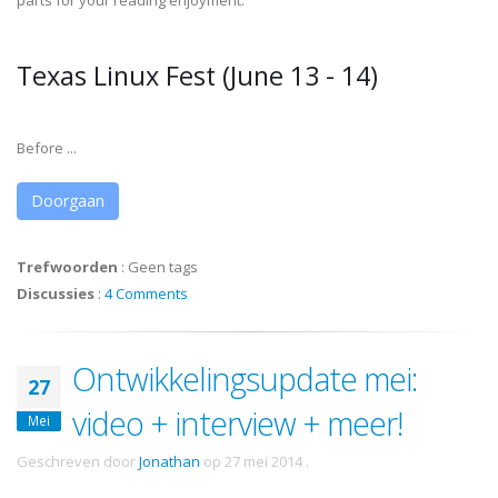
parts for your reading enjoyment.
Texas Linux Fest (June 13 - 14)
Before ...
Doorgaan
Trefwoorden
:
Geen tags
Discussies
:
4 Comments
Ontwikkelingsupdate mei:
27
video + interview + meer!
Mei
Geschreven door
Jonathan
op
27 mei 2014
.