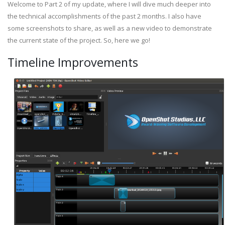
Welcome to Part 2 of my update, where I will dive much deeper into
the technical accomplishments of the past 2 months. I also have
some screenshots to share, as well as a new video to demonstrate
the current state of the project. So, here we go!
Timeline Improvements