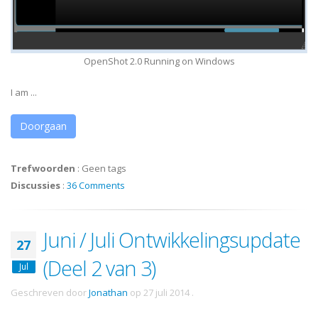
OpenShot 2.0 Running on Windows
I am ...
Doorgaan
Trefwoorden
:
Geen tags
Discussies
:
36 Comments
Juni / Juli Ontwikkelingsupdate
27
(Deel 2 van 3)
Jul
Geschreven door
Jonathan
op
27 juli 2014
.