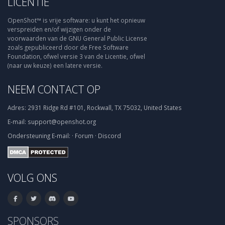
LICENTIE
OpenShot™ is vrije software: u kunt het opnieuw
verspreiden en/of wijzigen onder de
voorwaarden van de GNU General Public License
zoals gepubliceerd door de Free Software
Foundation, ofwel versie 3 van de Licentie, ofwel
(naar uw keuze) een latere versie.
NEEM CONTACT OP
Adres:
2931 Ridge Rd #101, Rockwall, TX 75032, United States
E-mail:
support@openshot.org
Ondersteuning
E-mail:
·
Forum
·
Discord
VOLG ONS
SPONSORS