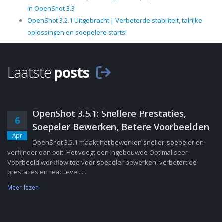
in OpenShot 3.3
OpenShot 3.2.1 Uitgebracht | Verbeterde stabiliteit, talrijke
oplossingen en soepelere starts!
Laatste
posts
OpenShot 3.5.1: Snellere Prestaties,
6
Soepeler Bewerken, Betere Voorbeelden
Apr
OpenShot 3.5.1 maakt het bewerken sneller, soepeler en
verfijnder dan ooit. Het voegt een ingebouwde Optimaliseer
Voorbeeld workflow toe voor soepeler bewerken, verbetert de
prestaties en reactieve......
Meer lezen