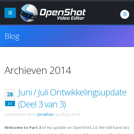
Blog
Archieven 2014
Juni / Juli Ontwikkelingsupdate
28
(Deel 3 van 3)
Jul
Geschreven door
Jonathan
op
28 juli 2014
.
Welcome to Part 3
of my update on OpenShot 2.0. We still have lots