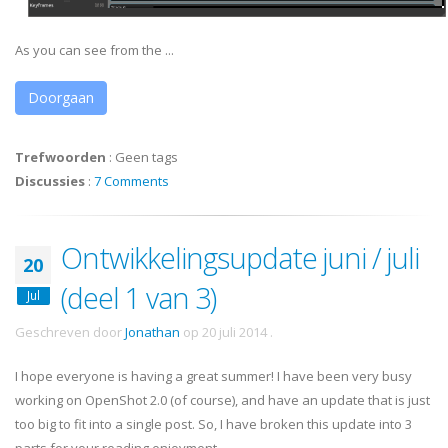
As you can see from the ...
Doorgaan
Trefwoorden
:
Geen tags
Discussies
:
7 Comments
Ontwikkelingsupdate juni / juli
20
(deel 1 van 3)
Jul
Geschreven door
Jonathan
op
20 juli 2014
.
I hope everyone is having a great summer! I have been very busy
working on OpenShot 2.0 (of course), and have an update that is just
too big to fit into a single post. So, I have broken this update into 3