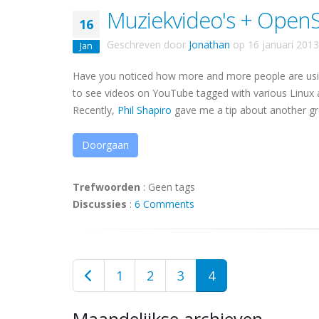
Muziekvideo's + OpenS
16
Geschreven door
Jonathan
op
16 januari 2013
Jan
Have you noticed how more and more people are usin
to see videos on YouTube tagged with various Linux 
Recently,
Phil Shapiro
gave me a tip about another gre
Doorgaan
Trefwoorden
:
Geen tags
Discussies
:
6 Comments
1
2
3
4