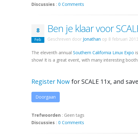
Discussies
:
0 Comments
Ben je klaar voor SCAL
8
Geschreven door
Jonathan
op
8 februari 201
Feb
The eleventh annual
Southern California Linux Expo
i
show! It is a great event, with many interesting boot
Register Now
for SCALE 11x, and save 
Doorgaan
Trefwoorden
:
Geen tags
Discussies
:
0 Comments