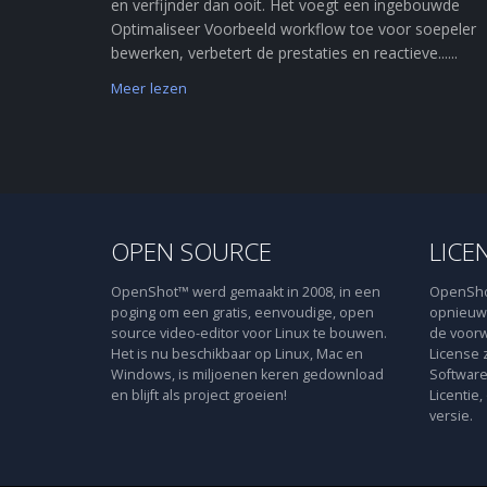
en verfijnder dan ooit. Het voegt een ingebouwde
Optimaliseer Voorbeeld workflow toe voor soepeler
bewerken, verbetert de prestaties en reactieve......
Meer lezen
OPEN SOURCE
LICE
OpenShot™ werd gemaakt in 2008, in een
OpenShot
poging om een gratis, eenvoudige, open
opnieuw 
source video-editor voor Linux te bouwen.
de voorw
Het is nu beschikbaar op Linux, Mac en
License 
Windows, is miljoenen keren gedownload
Software
en blijft als project groeien!
Licentie,
versie.