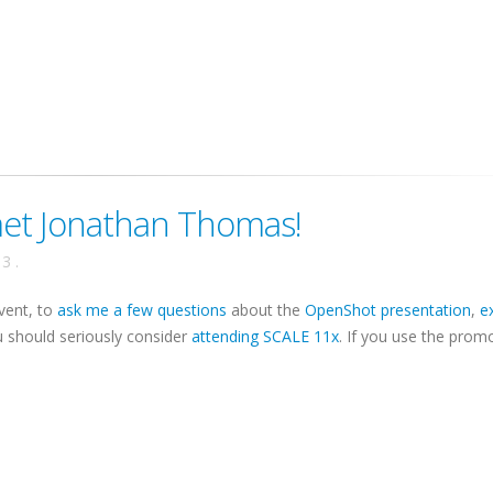
met Jonathan Thomas!
13
.
vent, to
ask me a few questions
about the
OpenShot presentation
,
e
ou should seriously consider
attending SCALE 11x
. If you use the prom