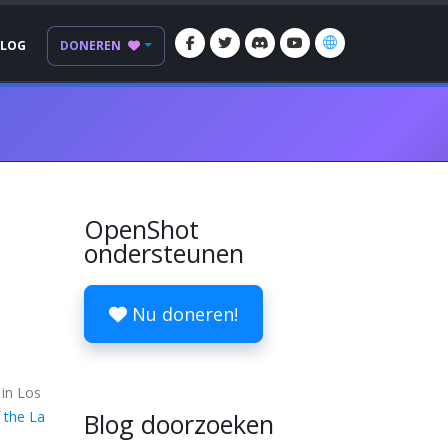
BLOG
DONEREN
OpenShot
ondersteunen
Nu doneren!
 in Los
 the La
Blog doorzoeken