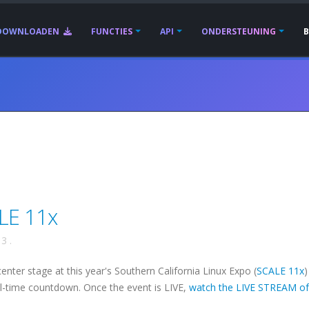
DOWNLOADEN
FUNCTIES
API
ONDERSTEUNING
LE 11x
13
.
ter stage at this year's Southern California Linux Expo (
SCALE 11x
)
eal-time countdown. Once the event is LIVE,
watch the LIVE STREAM of