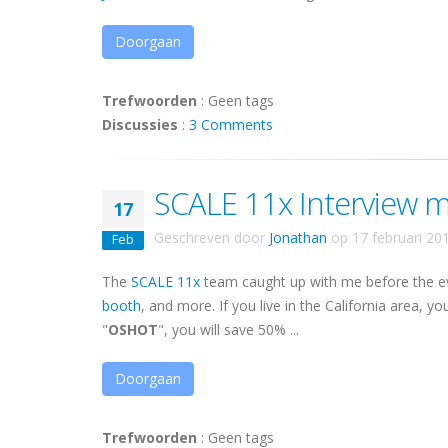
Doorgaan
Trefwoorden
:
Geen tags
Discussies
:
3 Comments
SCALE 11x Interview 
17
Geschreven door
Jonathan
op
17 februari 20
Feb
The
SCALE 11x
team caught up with me before the e
booth
, and more. If you live in the California area, y
"
OSHOT
", you will save 50% ...
Doorgaan
Trefwoorden
:
Geen tags