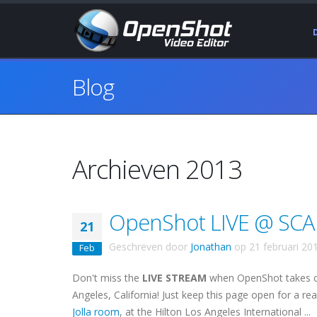
Blog
Archieven 2013
OpenShot LIVE @ SCA
21
Geschreven door
Jonathan
op
21 februari 20
Feb
Don't miss the
LIVE STREAM
when OpenShot takes cen
Angeles, California! Just keep this page open for a r
Jolla room
, at the Hilton Los Angeles International ...