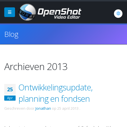
Blog
Archieven 2013
Ontwikkelingsupdate,
25
planning en fondsen
Apr
Geschreven door
Jonathan
op
25 april 2013
.