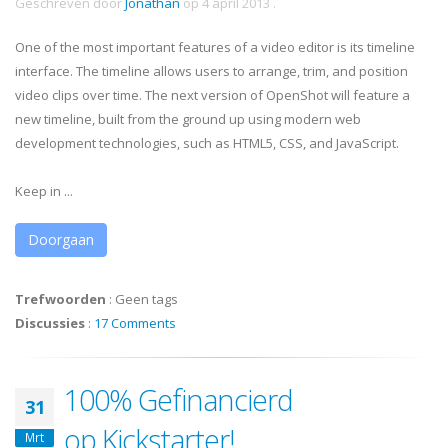
Geschreven door
Jonathan
op
4 april 2013
.
One of the most important features of a video editor is its timeline
interface. The timeline allows users to arrange, trim, and position
video clips over time. The next version of OpenShot will feature a
new timeline, built from the ground up using modern web
development technologies, such as HTML5, CSS, and JavaScript.
Keep in ...
Doorgaan
Trefwoorden
:
Geen tags
Discussies
:
17 Comments
100% Gefinancierd
31
op Kickstarter!
Mrt