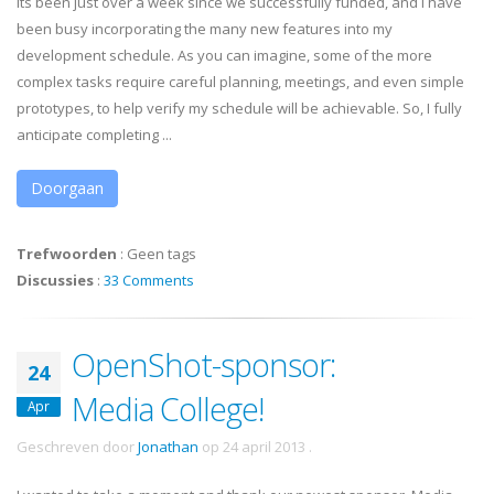
Its been just over a week since we successfully funded, and I have
been busy incorporating the many new features into my
development schedule. As you can imagine, some of the more
complex tasks require careful planning, meetings, and even simple
prototypes, to help verify my schedule will be achievable. So, I fully
anticipate completing ...
Doorgaan
Trefwoorden
:
Geen tags
Discussies
:
33 Comments
OpenShot-sponsor:
24
Media College!
Apr
Geschreven door
Jonathan
op
24 april 2013
.