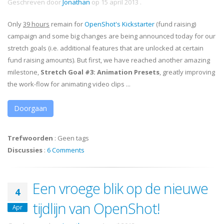
Geschreven door
Jonathan
op
15 april 2013
.
Only
39 hours
remain for
OpenShot's Kickstarter
(fund raising)
campaign and some big changes are being announced today for our
stretch goals (i.e. additional features that are unlocked at certain
fund raising amounts). But first, we have reached another amazing
milestone,
Stretch Goal #3: Animation Presets
, greatly improving
the work-flow for animating video clips ...
Doorgaan
Trefwoorden
:
Geen tags
Discussies
:
6 Comments
Een vroege blik op de nieuwe
4
tijdlijn van OpenShot!
Apr