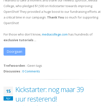
I wanted to take a moment and thank our newest sponsor, Media
College, who pledged $1,500 on Kickstarter towards improving
OpenShot! They provided a huge boost to our fundraising efforts at
a critical time in our campaign.
Thank You
so much for supporting
OpenShot!
For those who don't know,
mediacollege.com
has hundreds of
exclusive tutorials
...
Doorgaan
Trefwoorden
:
Geen tags
Discussies
:
0 Comments
Kickstarter: nog maar 39
15
uur resterend!
Apr