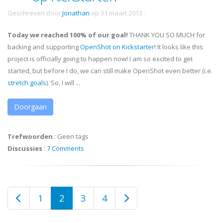
Geschreven door
Jonathan
op
31 maart 2013
.
Today we reached 100% of our goal!
THANK YOU SO MUCH for
backing and supporting
OpenShot on Kickstarter
! It looks like this
project is officially going to happen now! I am so excited to get
started, but before I do, we can still make OpenShot even better (i.e.
stretch goals
). So, I will ...
Doorgaan
Trefwoorden
:
Geen tags
Discussies
:
7 Comments
1
2
3
4