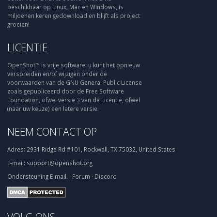
beschikbaar op Linux, Mac en Windows, is
miljoenen keren gedownload en blijft als project
groeien!
LICENTIE
OpenShot™ is vrije software: u kunt het opnieuw
verspreiden en/of wijzigen onder de
voorwaarden van de GNU General Public License
zoals gepubliceerd door de Free Software
Foundation, ofwel versie 3 van de Licentie, ofwel
(naar uw keuze) een latere versie.
NEEM CONTACT OP
Adres:
2931 Ridge Rd #101, Rockwall, TX 75032, United States
E-mail:
support@openshot.org
Ondersteuning
E-mail:
·
Forum
·
Discord
VOLG ONS