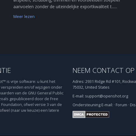
aanvoelen zonder de uiteindelijke exportkwaliteit t......
Meer lezen
NTIE
NEEM CONTACT OP
™ is vrije software: u kunt het
Adres:
2931 Ridge Rd #101, Rockwal
verspreiden en/of wijzigen onder
75032, United States
aarden van de GNU General Public
E-mail:
support@openshot.org
zoals gepubliceerd door de Free
 Foundation, ofwel versie 3 van de
Ondersteuning
E-mail:
·
Forum
·
Dis
 ofwel (naar uw keuze) een latere