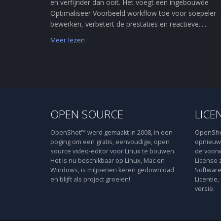
en verfijnder dan ooit. Het voegt een ingebouwde
Optimaliseer Voorbeeld workflow toe voor soepeler
bewerken, verbetert de prestaties en reactieve......
Meer lezen
OPEN SOURCE
LICE
OpenShot™ werd gemaakt in 2008, in een
OpenShot
poging om een gratis, eenvoudige, open
opnieuw 
source video-editor voor Linux te bouwen.
de voorw
Het is nu beschikbaar op Linux, Mac en
License 
Windows, is miljoenen keren gedownload
Software
en blijft als project groeien!
Licentie,
versie.