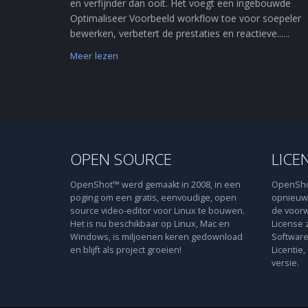
en verfijnder dan ooit. Het voegt een ingebouwde
Optimaliseer Voorbeeld workflow toe voor soepeler
bewerken, verbetert de prestaties en reactieve......
Meer lezen
OPEN SOURCE
LICE
OpenShot™ werd gemaakt in 2008, in een
OpenShot
poging om een gratis, eenvoudige, open
opnieuw 
source video-editor voor Linux te bouwen.
de voorw
Het is nu beschikbaar op Linux, Mac en
License 
Windows, is miljoenen keren gedownload
Software
en blijft als project groeien!
Licentie,
versie.