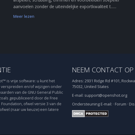
aanvoelen zonder de uiteindelijke exportkwaliteit t......
Meer lezen
NTIE
NEEM CONTACT OP
™ is vrije software: u kunt het
Adres:
2931 Ridge Rd #101, Rockwal
verspreiden en/of wijzigen onder
75032, United States
aarden van de GNU General Public
E-mail:
support@openshot.org
zoals gepubliceerd door de Free
 Foundation, ofwel versie 3 van de
Ondersteuning
E-mail:
·
Forum
·
Dis
 ofwel (naar uw keuze) een latere