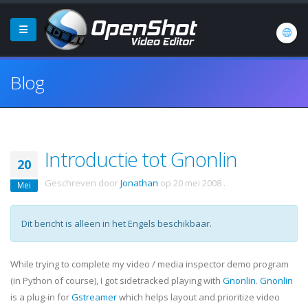
Blog
Introductie tot Gnonlin
20
Geschreven door
Jonathan
op
20 mei 2008
.
Mei
Dit bericht is alleen in het Engels beschikbaar.
While trying to complete my video / media inspector demo program
(in Python of course), I got sidetracked playing with
Gnonlin
.
Gnonlin
is a plug-in for
Gstreamer
which helps layout and prioritize video