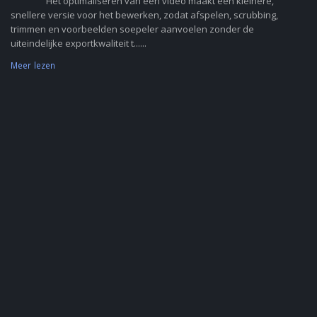
Het optimaliseren van een video maakt een kleinere,
snellere versie voor het bewerken, zodat afspelen, scrubbing,
trimmen en voorbeelden soepeler aanvoelen zonder de
uiteindelijke exportkwaliteit t......
Meer lezen