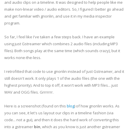
and audio clips on a timeline. It was designed to help people like me
make non-linear video / audio editors. So, I figured I better go ahead
and get familiar with
gnonlin
, and use it in my media inspector
program.
So far, I feel like I've taken a few steps back. I have an example
using just
Gstreamer
which combines 2 audio files (including MP3
files). Both songs play at the same time (which sounds crazy), but it
works none-the-less.
I retrofitted that code to use
gnonlin
instead of just
Gstreamer
, and it
still doesn't work. It only plays 1 of the audio files (the one with the
highest priority). And to top it off, it won't work with MP3 files... just
WAV
and
OGG
files.
Grrrrrrr
.
Here is a screenshot (found on this
blog
) of how
gnonlin
works. As
you can see, it let's us layout our clips in a timeline fashion (via
code... not a
gui
), and then it does the hard work of converting this
into a
gstreamer
bin
, which as you know is just another
gstreamer