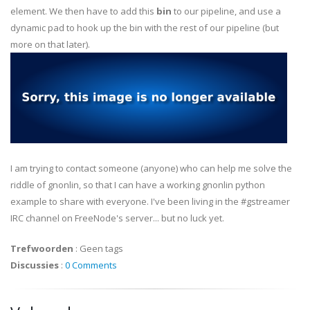
element. We then have to add this
bin
to our pipeline, and use a
dynamic pad to hook up the bin with the rest of our pipeline (but
more on that later).
I am trying to contact someone (anyone) who can help me solve the
riddle of
gnonlin
, so that I can have a working
gnonlin
python
example to share with everyone. I've been living in the #
gstreamer
IRC
channel on
FreeNode's
server... but no luck yet.
Trefwoorden
:
Geen tags
Discussies
:
0 Comments