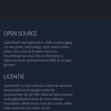
OPEN SOURCE
OpenShot™ werd gemaakt in 2008, in een poging
om een gratis, eenvoudige, open source video-
editor voor Linux te bouwen. Het is nu
beschikbaar op Linux, Mac en Windows, is
miljoenen keren gedownload en blijft als project
groeien!
LICENTIE
OpenShot™ is vrije software: u kunt het opnieuw
verspreiden en/of wijzigen onder de
voorwaarden van de GNU General Public License
zoals gepubliceerd door de Free Software
Foundation, ofwel versie 3 van de Licentie, ofwel
(naar uw keuze) een latere versie.