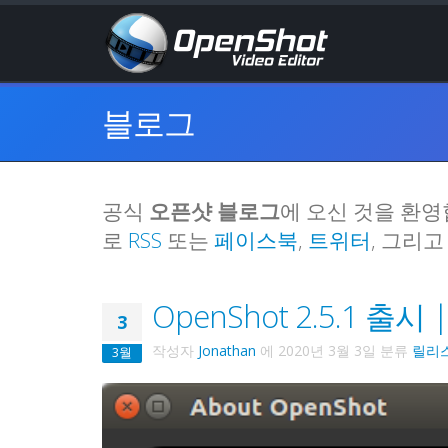
블로그
공식
오픈샷 블로그
에 오신 것을 환영
로
RSS
또는
페이스북
,
트위터
, 그리
OpenShot 2.5.1 
3
작성자
Jonathan
에
2020년 3월 3일
분류
릴리
3월