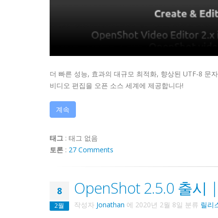
더 빠른 성능, 효과의 대규모 최적화, 향상된 UTF-8 문자
비디오 편집을 오픈 소스 세계에 제공합니다!
계속
태그
:
태그 없음
토론
:
27 Comments
OpenShot 2.5.0 출
8
작성자
Jonathan
에
2020년 2월 8일
분류
릴리
2월