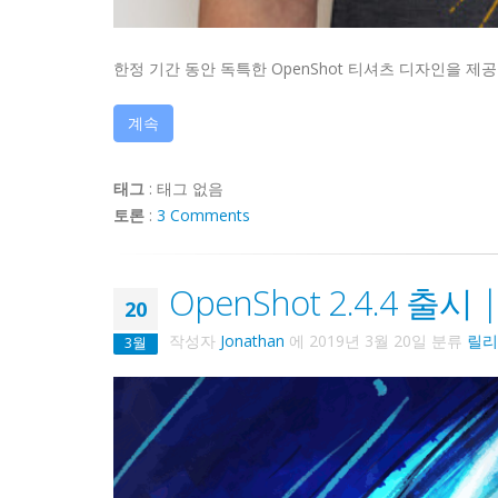
한정 기간 동안 독특한 OpenShot 티셔츠 디자인을 제
계속
태그
:
태그 없음
토론
:
3 Comments
OpenShot 2.4.4 출
20
작성자
Jonathan
에
2019년 3월 20일
분류
릴리
3월