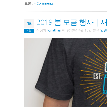
토론
:
4 Comments
2019 봄 모금 행사 |
15
작성자
Jonathan
에
2019년 4월 15일
분류
일반
4월