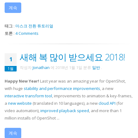
계속
태그
:
마스크
전환
튜토리얼
토론
:
4 Comments
새해 복 많이 받으세요 2018!
1
작성자
Jonathan
에
2018년 1월 1일
분류
일반
.
1월
Happy New Year!
Last year was an amazing year for OpenShot,
with huge
stability and performance improvements
, a new
interactive transform tool
, improvements to animation & key-frames,
a
new website
(translated in 10 languages), a new
cloud API
(for
video automation),
improved playback speed
, and more than 1
million installs of OpenShot ...
계속