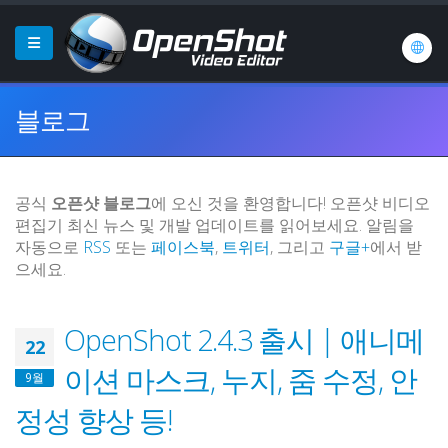
블로그
공식
오픈샷 블로그
에 오신 것을 환영합니다! 오픈샷 비디오
편집기 최신 뉴스 및 개발 업데이트를 읽어보세요. 알림을
자동으로
RSS
또는
페이스북
,
트위터
, 그리고
구글+
에서 받
으세요.
OpenShot 2.4.3 출시 | 애니메
22
이션 마스크, 누지, 줌 수정, 안
9월
정성 향상 등!