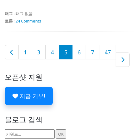
태그
:
태그 없음
토론
:
24 Comments
…
…
1
3
4
5
6
7
47
오픈샷 지원
지금 기부!
블로그 검색